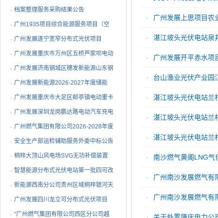
务采购结果公告
档案整理服务采购结果公告
广州发展上思项目农
广州1935项目综合能源服务项目（空
湛江坡头光伏电站泉
调系统部分）EPC总承包中标公告
广州发展遂宁宽窄分布式光伏项目
EPC总承包中标公告
广州发展重庆市万州区五桥芦家坝电动
广州发展开平赤水项
重卡充电站一期项目EPC总承包中标
广州发展济南钢城区穗发新能源山东钢
台山渔业光伏产业园
公告
铁股份有限公司分布式光伏发电项目监
广州发展新能源2026-2027年度储能
湛江坡头光伏电站兰
理服务中标公告
EMS设备ODM代工采购中标公告
广州发展重庆市大足区邮亭镇电动重卡
充电站项目EPC总承包中标公告
广州发展深圳龙岗鹏达路电动汽车充电
湛江坡头光伏电站兰
站中标公告
广州燃气集团有限公司2026-2028年度
湛江坡头光伏电站兰
钢制球阀采购项目中标公告
安全生产部运检辅助服务外委中标公告
桐梓大顶山风电场SVG无功补偿装置
升级改造中标公告
智慧能源分布式光伏电站第一批四可改
广州南沙发展燃气有
造外委中标公告
新能源西南分公司贵州区域桐梓银河天
广州南沙发展燃气有
成风力发电有限公司所辖风力电站运维
广州发展四川龙立可分布式光伏项目
辅助服务外包中标公告
EPC总承包中标公告
“广州燃气集团有限公司西区分公司越
关于处置肇庆电力公