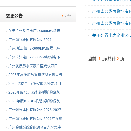
秀区青龙坊中压燃气管道改造工程路面
广州南沙发展燃气有
修复工程采购项目”成交结果公告
变更公告
更多
广州南沙发展燃气有
关于广州珠江电厂2X600MW级煤
关于处置电力企业公
电环保替代项目综合档案管理咨询
广州燃气集团有限公司2026
2026-05-19
服务项目（第二次）最高投标限价
年-2028年双面埋弧螺旋焊缝钢管
广州珠江电厂2X600MW级煤电环
2026-04-08
的澄清公告
采购项目招标文件澄清
保替代项目综合档案管理咨询服务
广州珠江电厂2×600MW级煤电环
当前
1
页/共计
2
页
2026-04-01
项目关于最高投标限价的澄清公告
保替代项目建筑工程质量第三方检
广州发展彭水保家片区光伏项目
2026-03-11
测项目澄清公告
EPC总承包（项目编号：JG2026-
2026年高压燃气管道防腐层修复与
2026-02-12
10332）招标澄清
阴保设施维修工程项目（标段一~
2026-2027年度保安服务外委项目
2026-02-12
标段二）变更公告
澄清公告
2026年度#1、#2机组锅炉粉煤灰
2026-01-27
销售澄清公告
2026年度#1、#2机组锅炉粉煤灰
2026-01-23
销售澄清公告
广州燃气集团有限公司2026-2027
2026-01-23
年度燃气用埋地聚乙烯（PE100橙
广州燃气集团有限公司2026年度燃
2026-01-22
色）管件采购项目变更公告
气用不锈钢波纹管采购项目变更公
广州金融城综合能源项目东区集中
2026-01-22