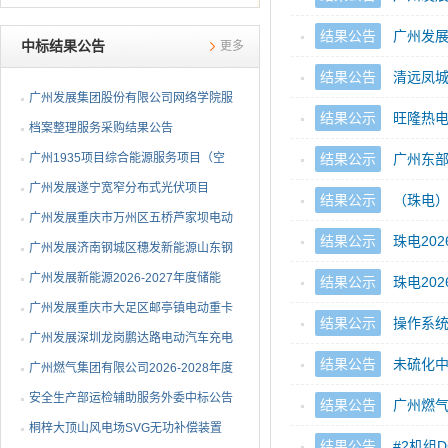
结果公告
广州发
中标结果公告
更多
结果公告
清远凤
广州发展集团股份有限公司网络学院服
结果公示
旺隆热电厂
务采购结果公告
档案整理服务采购结果公告
广州1935项目综合能源服务项目（空
结果公示
广州东部发展
调系统部分）EPC总承包中标公告
广州发展遂宁宽窄分布式光伏项目
结果公示
（珠电）
EPC总承包中标公告
广州发展重庆市万州区五桥芦家坝电动
结果公示
珠电20
重卡充电站一期项目EPC总承包中标
广州发展济南钢城区穗发新能源山东钢
公告
铁股份有限公司分布式光伏发电项目监
广州发展新能源2026-2027年度储能
结果公示
珠电20
理服务中标公告
EMS设备ODM代工采购中标公告
广州发展重庆市大足区邮亭镇电动重卡
结果公示
操作系
充电站项目EPC总承包中标公告
广州发展深圳龙岗鹏达路电动汽车充电
结果公告
未硫化
站中标公告
广州燃气集团有限公司2026-2028年度
钢制球阀采购项目中标公告
安全生产部运检辅助服务外委中标公告
结果公告
广州燃气
桐梓大顶山风电场SVG无功补偿装置
结果公告
#2机组