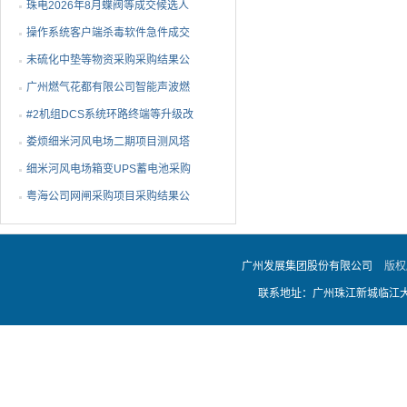
选人公示
珠电2026年8月蝶阀等成交候选人
2026-08-07
公示
操作系统客户端杀毒软件急件成交
2026-08-07
候选人公示
未硫化中垫等物资采购采购结果公
2026-08-07
告
广州燃气花都有限公司智能声波燃
2026-08-07
气PE管道定位仪采购项目采购结果
#2机组DCS系统环路终端等升级改
2026-08-07
公告
造物资公开询比采购采购结果公告
娄烦细米河风电场二期项目测风塔
2026-08-07
损坏设备采购采购结果公告
细米河风电场箱变UPS蓄电池采购
2026-08-07
采购结果公告
粤海公司网闸采购项目采购结果公
2026-08-07
告
2026-08-07
广州发展集团股份有限公司
版权
联系地址：广州珠江新城临江大道