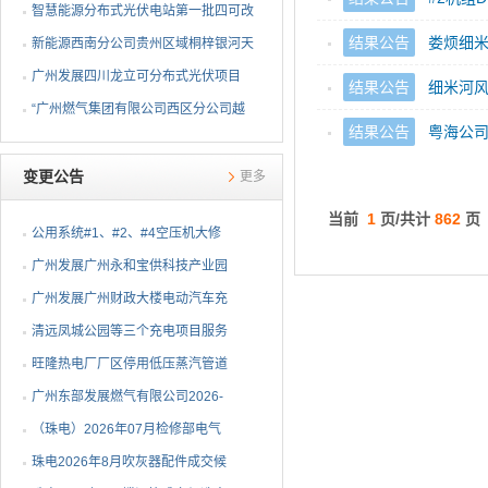
升级改造中标公告
智慧能源分布式光伏电站第一批四可改
结果公告
娄烦细
造外委中标公告
新能源西南分公司贵州区域桐梓银河天
成风力发电有限公司所辖风力电站运维
广州发展四川龙立可分布式光伏项目
结果公告
细米河风
辅助服务外包中标公告
EPC总承包中标公告
“广州燃气集团有限公司西区分公司越
结果公告
粤海公
秀区青龙坊中压燃气管道改造工程路面
修复工程采购项目”成交结果公告
变更公告
更多
当前
1
页/共计
862
页
公用系统#1、#2、#4空压机大修
采购结果公告
⼴州发展⼴州永和宝供科技产业园
2026-08-07
分布式光伏项⽬可⾏性研究报告编
广州发展广州财政大楼电动汽车充
2026-08-07
制项⽬采购结果公告
电站项目采购结果公告
清远凤城公园等三个充电项目服务
2026-08-07
外包项目采购结果公告
旺隆热电厂厂区停用低压蒸汽管道
2026-08-07
报废拆除及废旧物资处置项目成交
广州东部发展燃气有限公司2026-
2026-08-07
候选人公示
2028年非开挖燃气管道精确定位服
（珠电）2026年07月检修部电气
2026-08-07
务项目成交候选人公示
配件1批成交候选人公示
珠电2026年8月吹灰器配件成交候
2026-08-07