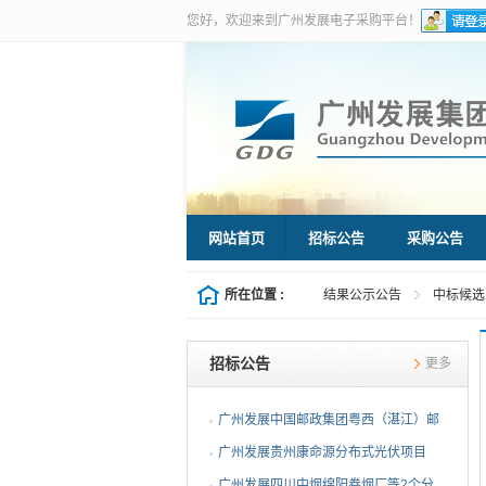
您好，欢迎来到广州发展电子采购平台！
网站首页
招标公告
采购公告
所在位置 :
结果公示公告
中标候选
招标公告
更多
广州发展中国邮政集团粤西（湛江）邮
件处理中心等3个分布...
广州发展贵州康命源分布式光伏项目
EPC总承包（第二次招标...
广州发展四川中烟绵阳卷烟厂等2个分