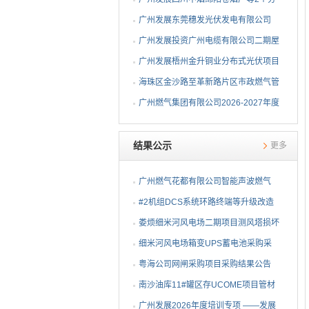
布式光伏项目EPC总承包...
广州发展东莞穗发光伏发电有限公司
（广州港新沙港务有限公...
广州发展投资广州电缆有限公司二期屋
顶分布式光伏项目EPC...
广州发展梧州金升铜业分布式光伏项目
EPC总承包招标公告
海珠区金沙路至革新路片区市政燃气管
网更新工程招标公告
广州燃气集团有限公司2026-2027年度
燃气用埋地聚乙烯（PE1...
结果公示
更多
广州燃气花都有限公司智能声波燃气
PE管道定位仪采购项目采...
#2机组DCS系统环路终端等升级改造
物资公开询比采购采购结...
娄烦细米河风电场二期项目测风塔损坏
设备采购采购结果公告
细米河风电场箱变UPS蓄电池采购采
购结果公告
粤海公司网闸采购项目采购结果公告
南沙油库11#罐区存UCOME项目管材
采购采购结果公告
广州发展2026年度培训专项 ——发展