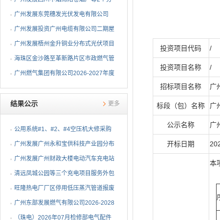
布式光伏项目EPC总承包...
广州发展东莞穗发光伏发电有限公司
（广州港新沙港务有限公...
广州发展投资广州电缆有限公司二期屋
顶分布式光伏项目EPC...
广州发展梧州金升铜业分布式光伏项目
投资项目代码
/
EPC总承包招标公告
海珠区金沙路至革新路片区市政燃气管
投资项目名称
/
网更新工程招标公告
广州燃气集团有限公司2026-2027年度
招标项目名称
广
燃气用埋地聚乙烯（PE1...
结果公示
更多
标段（包）名称
广
公示名称
广
公用系统#1、#2、#4空压机大修采购
开标日期
20
结果公告
⼴州发展⼴州永和宝供科技产业园分布
式光伏项⽬可⾏性研究...
广州发展广州财政大楼电动汽车充电站
本
项目采购结果公告
清远凤城公园等三个充电项目服务外包
项目采购结果公告
旺隆热电厂厂区停用低压蒸汽管道报废
拆除及废旧物资处置项...
广州东部发展燃气有限公司2026-2028
年非开挖燃气管道精确...
（珠电）2026年07月检修部电气配件