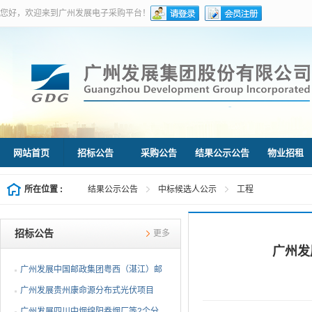
您好，欢迎来到广州发展电子采购平台！
网站首页
招标公告
采购公告
结果公示公告
物业招租
所在位置 :
结果公示公告
中标候选人公示
工程
招标公告
更多
广州发
广州发展中国邮政集团粤西（湛江）邮
件处理中心等3个分布...
广州发展贵州康命源分布式光伏项目
EPC总承包（第二次招标...
广州发展四川中烟绵阳卷烟厂等2个分