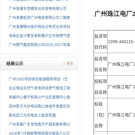
布式光伏项目EPC总承包...
广州发展东莞穗发光伏发电有限公司
广州珠江电厂
（广州港新沙港务有限公...
广州发展投资广州电缆有限公司二期屋
顶分布式光伏项目EPC...
广州发展梧州金升铜业分布式光伏项目
EPC总承包招标公告
海珠区金沙路至革新路片区市政燃气管
投资项
2208-440115-
网更新工程招标公告
广州燃气集团有限公司2026-2027年度
目代码
燃气用埋地聚乙烯（PE1...
投资项
结果公示
更多
广州珠江电厂2
目名称
广州1935项目综合能源服务项目（空
招标项
广州珠江电厂
调系统部分）EPC总承包...
白云恒运天然气发电项目燃气管线工程
目名称
竣工环保验收服务采购...
发展中心餐厅和南沙产业区管理中心饭
标段
堂 2026年供餐服务项...
连州星子光伏电站靠山体组件角度优化
（包）
广州珠江电厂
技改项目采购结果公告
韶关武江光伏电站上能逆变器
AGC/AVC试验响应速率不达标的...
广州发展广东宝地南华产城发展有限公
名称
司屋顶分布式光伏项目...
2026年7月钢板等物资成交候选人公示