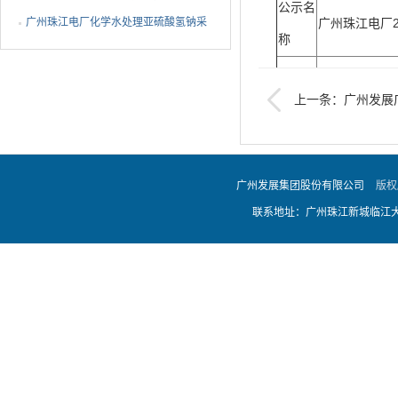
公示名
广州珠江电厂化学水处理亚硫酸氢钠采
广州珠江电厂
称
购项目采购结果公告
开标日
2025年6月13
上一条：广州发展
期
式光伏示范项目EPC总
本项目评标结
广州发展集团股份有限公司
版权
第一中标候选
联系地址：广州珠江新城临江大道
¥5,500,000.
评标情
第二中标候选人
况
第三中标候选
¥5,710,000.