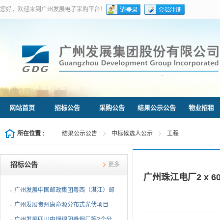
您好，欢迎来到广州发展电子采购平台！
网站首页
招标公告
采购公告
结果公示公告
物业招租
所在位置 :
结果公示公告
中标候选人公示
工程
招标公告
更多
广州珠江电厂2 x
广州发展中国邮政集团粤西（湛江）邮
件处理中心等3个分布...
广州发展贵州康命源分布式光伏项目
EPC总承包（第二次招标...
广州发展四川中烟绵阳卷烟厂等2个分