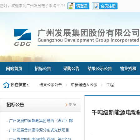
您好，欢迎来到广州发展电子采购平台！
网站首页
招标公告
采购公告
结果公示公告
物业招租
所在位置 :
结果公示公告
中标候选人公示
工程
招标公告
更多
千吨级新能源电动
广州发展中国邮政集团粤西（湛江）邮
件处理中心等3个分布...
广州发展贵州康命源分布式光伏项目
EPC总承包（第二次招标...
广州发展四川中烟绵阳卷烟厂等2个分