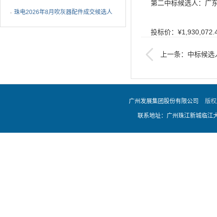
第二中标候选人：广
1批成交候选人公示
珠电2026年8月吹灰器配件成交候选人
公示
投标价：¥1,930,072.
上一条：中标候选
评标价：¥1,930,072.
第三中标候选人：江
广州发展集团股份有限公司
版权
联系地址：广州珠江新城临江大道
投标价：¥1,978,000.
评标价：¥1,978,000.
二、公示期限：
现予以公示，公示期限至