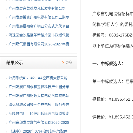
布式光伏项目EPC总承包...
广州发展东莞穗发光伏发电有限公司
广东省机电设备招标中
（广州港新沙港务有限公...
广州发展投资广州电缆有限公司二期屋
简称“招标人”）的委
顶分布式光伏项目EPC...
广州发展梧州金升铜业分布式光伏项目
标编号：0692-17
EPC总承包招标公告
海珠区金沙路至革新路片区市政燃气管
网更新工程招标公告
广州燃气集团有限公司2026-2027年度
以下单位为中标候选
燃气用埋地聚乙烯（PE1...
结果公示
更多
一、中标候选人：
公用系统#1、#2、#4空压机大修采购
第一中标候选人：易
结果公告
⼴州发展⼴州永和宝供科技产业园分布
式光伏项⽬可⾏性研究...
广州发展广州财政大楼电动汽车充电站
投标价：¥1,895,452.
项目采购结果公告
清远凤城公园等三个充电项目服务外包
项目采购结果公告
旺隆热电厂厂区停用低压蒸汽管道报废
评标价：¥1,895,452.
拆除及废旧物资处置项...
广州东部发展燃气有限公司2026-2028
年非开挖燃气管道精确...
（珠电）2026年07月检修部电气配件