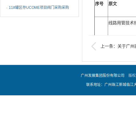
序号
原文
11#罐区存UCOME项目阀门采购采购
结果公告
线路用管技术规格
e）钢管钢级
上一条：关于广州
钢管的内表面上
备采购项目的澄清公告
果钢管钢级适用
1
于所有其它钢
广州发展集团股份有限公司
版权
联系地址：广州珠江新城临江大道
表 31 钢管
a 颜色标识位
mm。