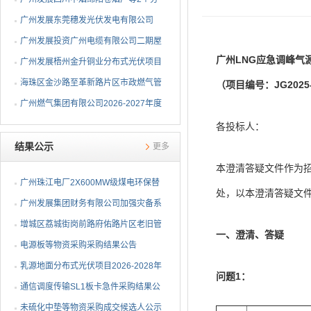
布式光伏项目EPC总承包...
广州发展东莞穗发光伏发电有限公司
（广州港新沙港务有限公...
广州发展投资广州电缆有限公司二期屋
广州LNG应急调峰气
顶分布式光伏项目EPC...
广州发展梧州金升铜业分布式光伏项目
EPC总承包招标公告
海珠区金沙路至革新路片区市政燃气管
（项目编号：JG2025-
网更新工程招标公告
广州燃气集团有限公司2026-2027年度
燃气用埋地聚乙烯（PE1...
各投标人：
结果公示
更多
本澄清答疑文件作为
广州珠江电厂2X600MW级煤电环保替
处，以本澄清答疑文
代项目建设施工安全咨询...
广州发展集团财务有限公司加强灾备系
统建设项目采购结果公告
增城区荔城街岗前路府佑路片区老旧管
一、澄清、答疑
网改造燃气管道工程采...
电源板等物资采购采购结果公告
乳源地面分布式光伏项目2026-2028年
问题1：
度光伏区除草及农业种...
通信调度传输SL1板卡急件采购结果公
告
未硫化中垫等物资采购成交候选人公示