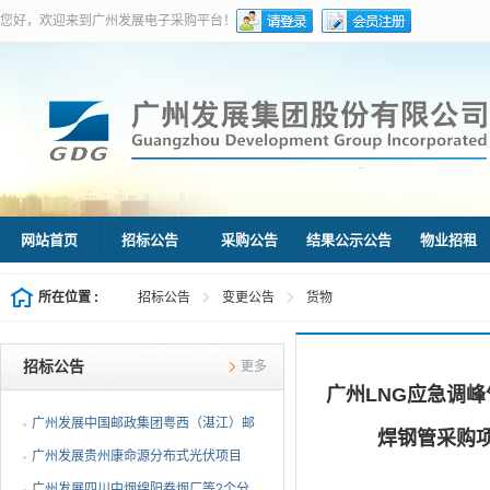
您好，欢迎来到广州发展电子采购平台！
网站首页
招标公告
采购公告
结果公示公告
物业招租
所在位置 :
招标公告
变更公告
货物
招标公告
更多
广州LNG应急调
广州发展中国邮政集团粤西（湛江）邮
焊钢管采购项
件处理中心等3个分布...
广州发展贵州康命源分布式光伏项目
EPC总承包（第二次招标...
广州发展四川中烟绵阳卷烟厂等2个分