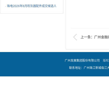
1批成交候选人公示
珠电2026年8月吹灰器配件成交候选人
公示
上一条：广州金融
程施工总承包（PC）
广州发展集团股份有限公司
版权
联系地址：广州珠江新城临江大道