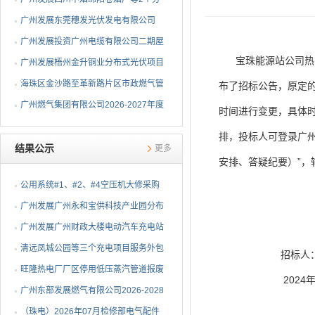
布式光伏项目EPC总承包...
广州发展东莞穗发光伏发电有限公司
（广州港新沙港务有限公...
广州发展投资广州电缆有限公司二期屋
宝珠能源站公司热网北线
顶分布式光伏项目EPC...
广州发展梧州金升铜业分布式光伏项目
EPC总承包招标公告
海珠区金沙路至革新路片区市政燃气管
布了招标公告，原定的
网更新工程招标公告
广州燃气集团有限公司2026-2027年度
时间进行变更，具体
燃气用埋地聚乙烯（PE1...
排，投标人可登录广州
结果公示
更多
安排、答疑纪要）”，
公用系统#1、#2、#4空压机大修采购
结果公告
⼴州发展⼴州永和宝供科技产业园分布
式光伏项⽬可⾏性研究...
广州发展广州财政大楼电动汽车充电站
项目采购结果公告
清远凤城公园等三个充电项目服务外包
招标人：广州发
项目采购结果公告
旺隆热电厂厂区停用低压蒸汽管道报废
2024年11
拆除及废旧物资处置项...
广州东部发展燃气有限公司2026-2028
年非开挖燃气管道精确...
（珠电）2026年07月检修部电气配件