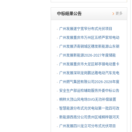
中标结果公告
更多
广州发展遂宁宽窄分布式光伏项目
EPC总承包中标公告
广州发展重庆市万州区五桥芦家坝电动
重卡充电站一期项目EPC总承包中标
广州发展济南钢城区穗发新能源山东钢
公告
铁股份有限公司分布式光伏发电项目监
广州发展新能源2026-2027年度储能
理服务中标公告
EMS设备ODM代工采购中标公告
广州发展重庆市大足区邮亭镇电动重卡
充电站项目EPC总承包中标公告
广州发展深圳龙岗鹏达路电动汽车充电
站中标公告
广州燃气集团有限公司2026-2028年度
钢制球阀采购项目中标公告
安全生产部运检辅助服务外委中标公告
桐梓大顶山风电场SVG无功补偿装置
升级改造中标公告
智慧能源分布式光伏电站第一批四可改
造外委中标公告
新能源西南分公司贵州区域桐梓银河天
成风力发电有限公司所辖风力电站运维
广州发展四川龙立可分布式光伏项目