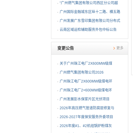
辅助服务外包中标公告
EPC总承包中标公告
“广州燃气集团有限公司西区分公司越
秀区青龙坊中压燃气管道改造工程路面
广州国际金融城东区纵十二路、横五路
修复工程采购项目”成交结果公告
（西段）供冷管网工程采购施工
广州发展广东雪印集团有限公司分布式
（PC）总承包中标公告
光伏发电项目EPC总承包中标公告
云南区域运检辅助服务外包中标公告
变更公告
更多
关于广州珠江电厂2X600MW级煤
电环保替代项目综合档案管理咨询
广州燃气集团有限公司2026
2026-05-19
服务项目（第二次）最高投标限价
年-2028年双面埋弧螺旋焊缝钢管
广州珠江电厂2X600MW级煤电环
2026-04-08
的澄清公告
采购项目招标文件澄清
保替代项目综合档案管理咨询服务
广州珠江电厂2×600MW级煤电环
2026-04-01
项目关于最高投标限价的澄清公告
保替代项目建筑工程质量第三方检
广州发展彭水保家片区光伏项目
2026-03-11
测项目澄清公告
EPC总承包（项目编号：JG2026-
2026年高压燃气管道防腐层修复与
2026-02-12
10332）招标澄清
阴保设施维修工程项目（标段一~
2026-2027年度保安服务外委项目
2026-02-12
标段二）变更公告
澄清公告
2026年度#1、#2机组锅炉粉煤灰
2026-01-27