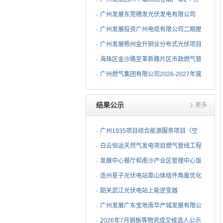
布式光伏项目EPC总承包...
广州发展东莞穗发光伏发电有限公司
（广州港新沙港务有限公...
广州发展投资广州电缆有限公司二期屋
顶分布式光伏项目EPC...
广州发展梧州金升铜业分布式光伏项目
EPC总承包招标公告
海珠区金沙路至革新路片区市政燃气管
网更新工程招标公告
广州燃气集团有限公司2026-2027年度
燃气用埋地聚乙烯（PE1...
结果公示
更多
广州1935项目综合能源服务项目（空
调系统部分）EPC总承包...
白云恒运天然气发电项目燃气管线工程
竣工环保验收服务采购...
发展中心餐厅和南沙产业区管理中心饭
堂 2026年供餐服务项...
连州星子光伏电站靠山体组件角度优化
技改项目采购结果公告
韶关武江光伏电站上能逆变器
AGC/AVC试验响应速率不达标的...
广州发展广东宝地南华产城发展有限公
司屋顶分布式光伏项目...
2026年7月钢板等物资成交候选人公示