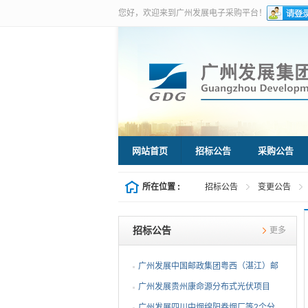
您好，欢迎来到广州发展电子采购平台！
网站首页
招标公告
采购公告
所在位置 :
招标公告
变更公告
招标公告
更多
广州发展中国邮政集团粤西（湛江）邮
件处理中心等3个分布...
广州发展贵州康命源分布式光伏项目
EPC总承包（第二次招标...
广州发展四川中烟绵阳卷烟厂等2个分