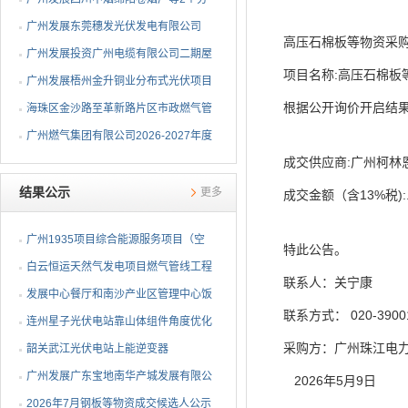
布式光伏项目EPC总承包...
广州发展东莞穗发光伏发电有限公司
高压石棉板等物资采
（广州港新沙港务有限公...
广州发展投资广州电缆有限公司二期屋
项目名称:高压石棉板等物
顶分布式光伏项目EPC...
广州发展梧州金升铜业分布式光伏项目
根据公开询价开启结
EPC总承包招标公告
海珠区金沙路至革新路片区市政燃气管
网更新工程招标公告
广州燃气集团有限公司2026-2027年度
成交供应商:广州柯林
燃气用埋地聚乙烯（PE1...
结果公示
更多
成交金额（含13%税):.6
广州1935项目综合能源服务项目（空
特此公告。
调系统部分）EPC总承包...
白云恒运天然气发电项目燃气管线工程
联系人：关宁康
竣工环保验收服务采购...
发展中心餐厅和南沙产业区管理中心饭
联系方式： 020-3900
堂 2026年供餐服务项...
连州星子光伏电站靠山体组件角度优化
采购方：广州珠江电
技改项目采购结果公告
韶关武江光伏电站上能逆变器
AGC/AVC试验响应速率不达标的...
广州发展广东宝地南华产城发展有限公
2026年5月9日
司屋顶分布式光伏项目...
2026年7月钢板等物资成交候选人公示