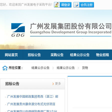
您好，欢迎来到广州发展电子采购平台！
网站首页
招标公告
采购公告
结果公示公告
物业招租
所在位置 :
结果公示公告
结果公示公告
货物
招标公告
更多
广州发展中国邮政集团粤西（湛江）邮
件处理中心等3个分布...
广州发展贵州康命源分布式光伏项目
EPC总承包（第二次招标...
广州发展四川中烟绵阳卷烟厂等2个分