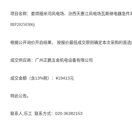
项目名称：
娄烦细米河风电场、汾西天惠江风电场瓦斯继电器急件
)
BIP20250306
根据公开询价开启结果， 按报价最低成交原则确定本次采购的首选
成交供应商：
广州正鹏五金机电设备有限公司
成交金额（含13%税）：¥19413元
特此公告。
联系人;乐工 联系方式：020-36382153