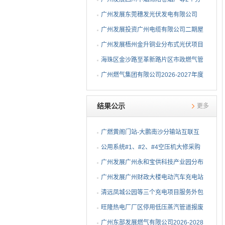
布式光伏项目EPC总承包...
广州发展东莞穗发光伏发电有限公司
（广州港新沙港务有限公...
广州发展投资广州电缆有限公司二期屋
顶分布式光伏项目EPC...
广州发展梧州金升铜业分布式光伏项目
EPC总承包招标公告
海珠区金沙路至革新路片区市政燃气管
网更新工程招标公告
广州燃气集团有限公司2026-2027年度
燃气用埋地聚乙烯（PE1...
结果公示
更多
广燃黄阁门站-大鹏南沙分输站互联互
通改造安全评价及职业...
公用系统#1、#2、#4空压机大修采购
结果公告
⼴州发展⼴州永和宝供科技产业园分布
式光伏项⽬可⾏性研究...
广州发展广州财政大楼电动汽车充电站
项目采购结果公告
清远凤城公园等三个充电项目服务外包
项目采购结果公告
旺隆热电厂厂区停用低压蒸汽管道报废
拆除及废旧物资处置项...
广州东部发展燃气有限公司2026-2028