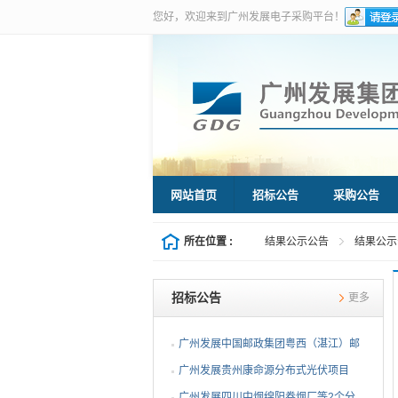
您好，欢迎来到广州发展电子采购平台！
网站首页
招标公告
采购公告
所在位置 :
结果公示公告
结果公示
招标公告
更多
广州发展中国邮政集团粤西（湛江）邮
件处理中心等3个分布...
广州发展贵州康命源分布式光伏项目
EPC总承包（第二次招标...
广州发展四川中烟绵阳卷烟厂等2个分