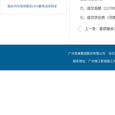
设备采购采购结果公告
细米河风电场箱变UPS蓄电池采购采
六、成交金额（1170
购结果公告
七、成交供应商（河
八、其他（无）
上一条：娄烦细米
九、采购方联系方式
瓦斯继电器急件采购采
联系人： 张工 联
广州发展集团股份有限公司
版权
联系地址：广州珠江新城临江大道