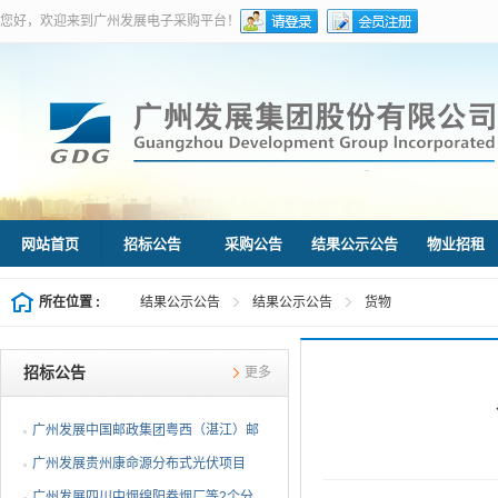
您好，欢迎来到广州发展电子采购平台！
网站首页
招标公告
采购公告
结果公示公告
物业招租
所在位置 :
结果公示公告
结果公示公告
货物
招标公告
更多
广州发展中国邮政集团粤西（湛江）邮
件处理中心等3个分布...
广州发展贵州康命源分布式光伏项目
EPC总承包（第二次招标...
广州发展四川中烟绵阳卷烟厂等2个分