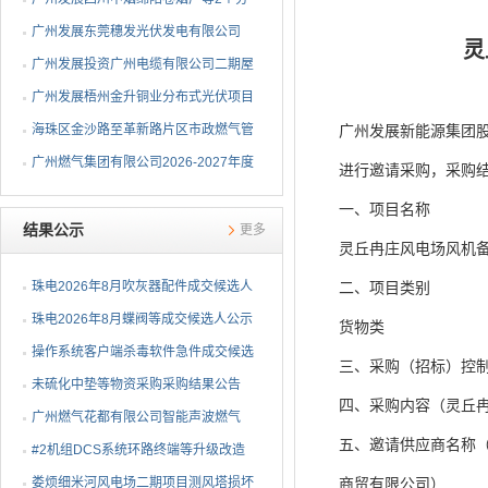
布式光伏项目EPC总承包...
广州发展东莞穗发光伏发电有限公司
灵
（广州港新沙港务有限公...
广州发展投资广州电缆有限公司二期屋
顶分布式光伏项目EPC...
广州发展梧州金升铜业分布式光伏项目
EPC总承包招标公告
海珠区金沙路至革新路片区市政燃气管
广州发展新能源集团股
网更新工程招标公告
广州燃气集团有限公司2026-2027年度
进行邀请采购，采购
燃气用埋地聚乙烯（PE1...
一、项目名称
结果公示
更多
灵丘冉庄风电场风机
珠电2026年8月吹灰器配件成交候选人
二、项目类别
公示
珠电2026年8月蝶阀等成交候选人公示
货物类
操作系统客户端杀毒软件急件成交候选
三、采购（招标）控制
人公示
未硫化中垫等物资采购采购结果公告
四、采购内容（灵丘
广州燃气花都有限公司智能声波燃气
五、邀请供应商名称（
PE管道定位仪采购项目采...
#2机组DCS系统环路终端等升级改造
物资公开询比采购采购结...
娄烦细米河风电场二期项目测风塔损坏
商贸有限公司）