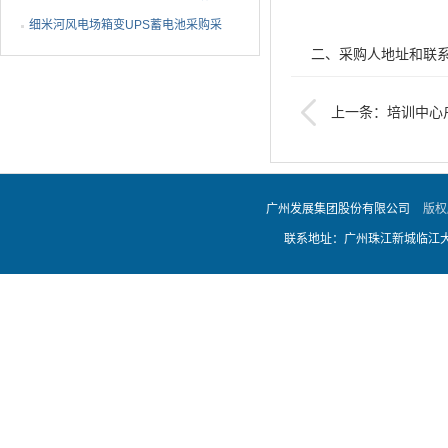
设备采购采购结果公告
细米河风电场箱变UPS蓄电池采购采
二、采购人地址和联
购结果公告
上一条：培训中心
采购人名称：广州发
程（建筑和电气部分）
联系人：张宗山
广州发展集团股份有限公司
版权
联系地址：广州珠江新城临江大道
地址：南沙区环市大
联系电话：020-3900