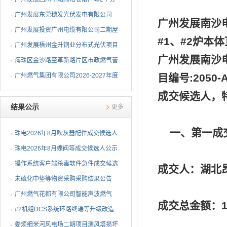
布式光伏项目EPC总承包...
广州发展东莞穗发光伏发电有限公司
广州发展南沙
（广州港新沙港务有限公...
广州发展投资广州电缆有限公司二期屋
#1、#2炉本
顶分布式光伏项目EPC...
广州发展梧州金升铜业分布式光伏项目
广州发展南沙
EPC总承包招标公告
海珠区金沙路至革新路片区市政燃气管
网更新工程招标公告
广州燃气集团有限公司2026-2027年度
目编号:2050
燃气用埋地聚乙烯（PE1...
成交候选人，
结果公示
更多
一、第一成交
珠电2026年8月吹灰器配件成交候选人
公示
珠电2026年8月蝶阀等成交候选人公示
操作系统客户端杀毒软件急件成交候选
成交人：湖北
人公示
未硫化中垫等物资采购采购结果公告
广州燃气花都有限公司智能声波燃气
成交总金额：1
PE管道定位仪采购项目采...
#2机组DCS系统环路终端等升级改造
物资公开询比采购采购结...
娄烦细米河风电场二期项目测风塔损坏