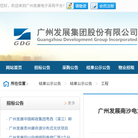
您好，欢迎来到广州发展电子采购平台！
网站首页
招标公告
采购公告
结果公示公告
物业招租
所在位置 :
结果公示公告
结果公示公告
工程
招标公告
更多
广州发展南沙电
广州发展中国邮政集团粤西（湛江）邮
件处理中心等3个分布...
广州发展贵州康命源分布式光伏项目
EPC总承包（第二次招标...
广州发展四川中烟绵阳卷烟厂等2个分