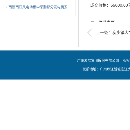
成交价格：55600.00
护装置采购结果公告
南澳南亚风电场集中采购部分发电机安
全隐患整改物料采购结...
三、联系事项
上一条：炭步镇大
采购单位：广州发展
调服务项目成交候选人
联系人：李工
广州发展集团股份有限公司
版权
联系地址：广州珠江新城临江大道
联系电话：020-36282
广州发展电力科技有