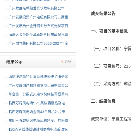
布式光伏项目EPC总承包...
广州发展东莞穗发光伏发电有限公司
成交结果公告
（广州港新沙港务有限公...
广州发展投资广州电缆有限公司二期屋
顶分布式光伏项目EPC...
广州发展梧州金升铜业分布式光伏项目
一、项目的基本信息
EPC总承包招标公告
海珠区金沙路至革新路片区市政燃气管
网更新工程招标公告
广州燃气集团有限公司2026-2027年度
（一）项目名称：宁
燃气用埋地聚乙烯（PE1...
结果公示
更多
（二）项目编号：2150-A
场站埃尔斯特计量系统维修维护服务采
（三）采购方式：邀
购项目成交候选人公示
广州发展国产邮箱租赁项目采购结果公
告
草台第一分散式风电场快频装置惯量响
二、结果信息
应改造项目采购结果公告
临西万辉风电场SVG集装箱隔热及电
抗器围栏改造项目采购结...
临西万辉风电场金风43台风机叶片维
成交单位：宁夏工程
修项目采购结果公告
东明三春乾德风电场风机箱变、检修道
路除草及箱变基础排水...
110kV青雄线雄镇站侧更换电流差动保