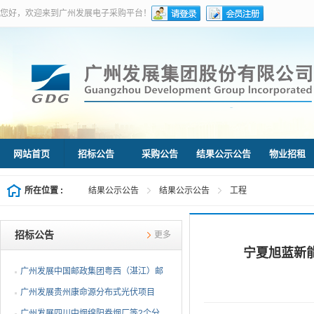
您好，欢迎来到广州发展电子采购平台！
网站首页
招标公告
采购公告
结果公示公告
物业招租
所在位置 :
结果公示公告
结果公示公告
工程
招标公告
更多
宁夏旭蓝新
广州发展中国邮政集团粤西（湛江）邮
件处理中心等3个分布...
广州发展贵州康命源分布式光伏项目
EPC总承包（第二次招标...
广州发展四川中烟绵阳卷烟厂等2个分