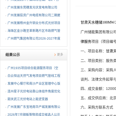
布式光伏项目EPC总承包...
广州发展东莞穗发光伏发电有限公司
（广州港新沙港务有限公...
广州发展投资广州电缆有限公司二期屋
甘肃天水穗储100MW
顶分布式光伏项目EPC...
广州发展梧州金升铜业分布式光伏项目
EPC总承包招标公告
海珠区金沙路至革新路片区市政燃气管
广州储能集团有限公
网更新工程招标公告
广州燃气集团有限公司2026-2027年度
（项目编
律服务
项目
燃气用埋地聚乙烯（PE1...
一、项目名称：
甘肃天
结果公示
更多
二、项目类别：服务
广州1935项目综合能源服务项目（空
三、采购内容：采购
调系统部分）EPC总承包...
白云恒运天然气发电项目燃气管线工程
谈判、法律文件起草
竣工环保验收服务采购...
发展中心餐厅和南沙产业区管理中心饭
四、成交金额：1200
堂 2026年供餐服务项...
连州星子光伏电站靠山体组件角度优化
五、成交供应商：北
技改项目采购结果公告
韶关武江光伏电站上能逆变器
AGC/AVC试验响应速率不达标的...
广州发展广东宝地南华产城发展有限公
六、采购方联系方式
司屋顶分布式光伏项目...
2026年7月钢板等物资成交候选人公示