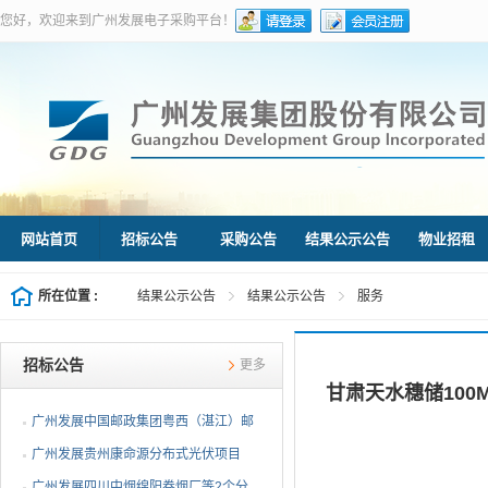
您好，欢迎来到广州发展电子采购平台！
网站首页
招标公告
采购公告
结果公示公告
物业招租
所在位置 :
结果公示公告
结果公示公告
服务
招标公告
更多
甘肃天水穗储100
广州发展中国邮政集团粤西（湛江）邮
件处理中心等3个分布...
广州发展贵州康命源分布式光伏项目
EPC总承包（第二次招标...
广州发展四川中烟绵阳卷烟厂等2个分