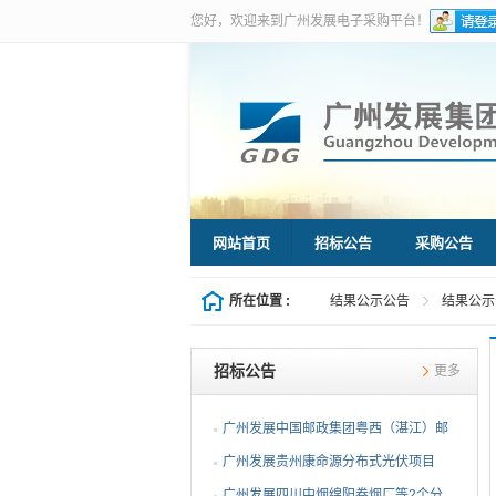
您好，欢迎来到广州发展电子采购平台！
网站首页
招标公告
采购公告
所在位置 :
结果公示公告
结果公示
招标公告
更多
广州发展中国邮政集团粤西（湛江）邮
件处理中心等3个分布...
广州发展贵州康命源分布式光伏项目
EPC总承包（第二次招标...
广州发展四川中烟绵阳卷烟厂等2个分