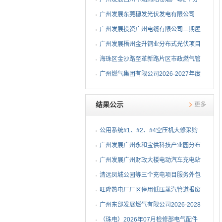
布式光伏项目EPC总承包...
广州发展东莞穗发光伏发电有限公司
（广州港新沙港务有限公...
广州发展投资广州电缆有限公司二期屋
顶分布式光伏项目EPC...
广州发展梧州金升铜业分布式光伏项目
EPC总承包招标公告
海珠区金沙路至革新路片区市政燃气管
网更新工程招标公告
广州燃气集团有限公司2026-2027年度
燃气用埋地聚乙烯（PE1...
结果公示
更多
公用系统#1、#2、#4空压机大修采购
结果公告
⼴州发展⼴州永和宝供科技产业园分布
式光伏项⽬可⾏性研究...
广州发展广州财政大楼电动汽车充电站
项目采购结果公告
清远凤城公园等三个充电项目服务外包
项目采购结果公告
旺隆热电厂厂区停用低压蒸汽管道报废
拆除及废旧物资处置项...
广州东部发展燃气有限公司2026-2028
年非开挖燃气管道精确...
（珠电）2026年07月检修部电气配件