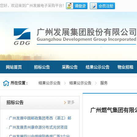
您好，欢迎来到广州发展电子采购平台！
网站首页
招标公告
采购公告
结果公示公告
物业招租
所在位置 :
结果公示公告
结果公示公告
服务
招标公告
更多
广州燃气集团有限公
广州发展中国邮政集团粤西（湛江）邮
件处理中心等3个分布...
广州发展贵州康命源分布式光伏项目
EPC总承包（第二次招标...
广州发展四川中烟绵阳卷烟厂等2个分