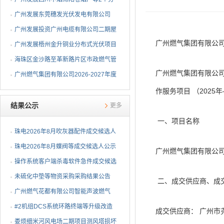
布式光伏项目EPC总承包...
广州发展东莞穗发光伏发电有限公司
（广州港新沙港务有限公...
广州发展投资广州电缆有限公司二期屋
广州燃气集团有限公司
顶分布式光伏项目EPC...
广州发展梧州金升铜业分布式光伏项目
EPC总承包招标公告
海珠区金沙路至革新路片区市政燃气管
广州燃气集团有限公司
网更新工程招标公告
广州燃气集团有限公司2026-2027年度
燃气用埋地聚乙烯（PE1...
作服务项目 （202
结果公示
更多
一、项目名称
珠电2026年8月吹灰器配件成交候选人
公示
珠电2026年8月蝶阀等成交候选人公示
广州燃气集团有限公司
操作系统客户端杀毒软件急件成交候选
人公示
未硫化中垫等物资采购采购结果公告
二、成交供应商、成
广州燃气花都有限公司智能声波燃气
PE管道定位仪采购项目采...
#2机组DCS系统环路终端等升级改造
成交供应商： 广州市
物资公开询比采购采购结...
娄烦细米河风电场二期项目测风塔损坏