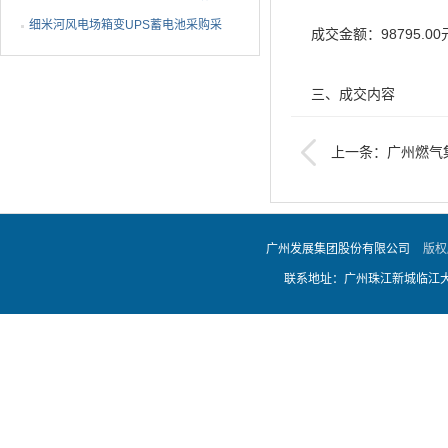
设备采购采购结果公告
细米河风电场箱变UPS蓄电池采购采
成交金额：98795.00
购结果公告
三、成交内容
上一条：广州燃气
广州燃气集团有限公司
物料制作服务项目 （20
告
四、采购方联系方式
广州发展集团股份有限公司
版权
联系人：刘工
联系地址：广州珠江新城临江大道
联系电话：020-28087
联系地址：广州市白云