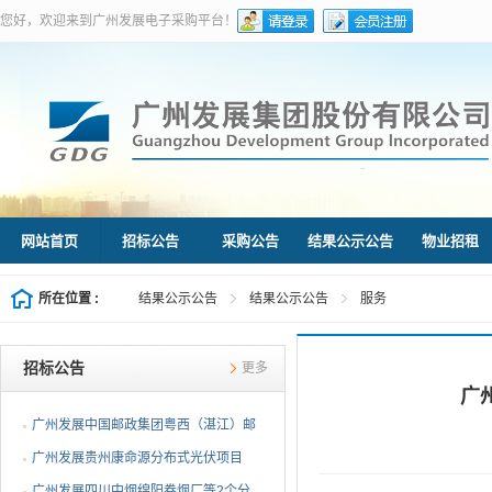
您好，欢迎来到广州发展电子采购平台！
网站首页
招标公告
采购公告
结果公示公告
物业招租
所在位置 :
结果公示公告
结果公示公告
服务
招标公告
更多
广
广州发展中国邮政集团粤西（湛江）邮
件处理中心等3个分布...
广州发展贵州康命源分布式光伏项目
EPC总承包（第二次招标...
广州发展四川中烟绵阳卷烟厂等2个分