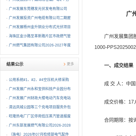
布式光伏项目EPC总承包...
广州发展东莞穗发光伏发电有限公司
广
（广州港新沙港务有限公...
广州发展投资广州电缆有限公司二期屋
顶分布式光伏项目EPC...
广州发展梧州金升铜业分布式光伏项目
广州发展集团股份
EPC总承包招标公告
海珠区金沙路至革新路片区市政燃气管
网更新工程招标公告
广州燃气集团有限公司2026-2027年度
1000-PPS20
燃气用埋地聚乙烯（PE1...
结果公示
更多
一、成交结果
公用系统#1、#2、#4空压机大修采购
成 交 人：中国
结果公告
⼴州发展⼴州永和宝供科技产业园分布
式光伏项⽬可⾏性研究...
广州发展广州财政大楼电动汽车充电站
成交价格：17,038
项目采购结果公告
清远凤城公园等三个充电项目服务外包
项目采购结果公告
旺隆热电厂厂区停用低压蒸汽管道报废
合同期限：按询
拆除及废旧物资处置项...
广州东部发展燃气有限公司2026-2028
年非开挖燃气管道精确...
（珠电）2026年07月检修部电气配件