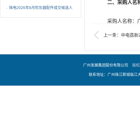
二、采购人名称
1批成交候选人公示
珠电2026年8月吹灰器配件成交候选人
公示
采购人名称：广
上一条：中电荔新2
采购人单位联系
外委项目采购结果公告
采购人单位联系电话：
广州发展集团股份有限公司
版权
联系地址：广州珠江新城临江大道
地址：广州市珠江