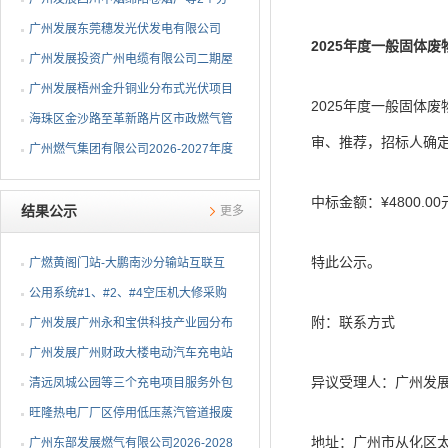
布式光伏项目EPC总承包...
广州发展东莞穗发光伏发电有限公司
2025年度一般固体
（广州港新沙港务有限公...
广州发展投资广州电缆有限公司二期屋
顶分布式光伏项目EPC...
广州发展梧州金升铜业分布式光伏项目
2025年度一般固体废物
EPC总承包招标公告
海珠区金沙路至革新路片区市政燃气管
审、推荐，招标人确
网更新工程招标公告
广州燃气集团有限公司2026-2027年度
燃气用埋地聚乙烯（PE1...
中标金额：¥4800.
结果公示
更多
特此公示。
广燃黄阁门站-大鹏南沙分输站互联互
通改造安全评价及职业...
公用系统#1、#2、#4空压机大修采购
附：联系方式
结果公告
⼴州发展⼴州永和宝供科技产业园分布
式光伏项⽬可⾏性研究...
广州发展广州财政大楼电动汽车充电站
异议受理人：广州发
项目采购结果公告
清远凤城公园等三个充电项目服务外包
项目采购结果公告
旺隆热电厂厂区停用低压蒸汽管道报废
地址：广州市从化区太
拆除及废旧物资处置项...
广州东部发展燃气有限公司2026-2028