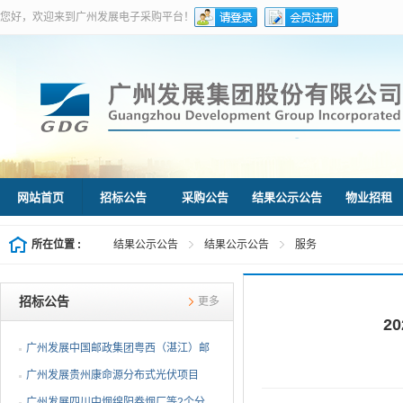
您好，欢迎来到广州发展电子采购平台！
网站首页
招标公告
采购公告
结果公示公告
物业招租
所在位置 :
结果公示公告
结果公示公告
服务
招标公告
更多
2
广州发展中国邮政集团粤西（湛江）邮
件处理中心等3个分布...
广州发展贵州康命源分布式光伏项目
EPC总承包（第二次招标...
广州发展四川中烟绵阳卷烟厂等2个分