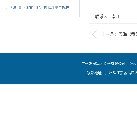
年非开挖燃气管道精确...
（珠电）2026年07月检修部电气配件
联系人：郭工
1批成交候选人公示
上一条：粤海（番
电话：020-87998861
司水资源费行政复议律
采购监督机构：广州
广州发展集团股份有限公司
版权
联系方式：020-87998
联系地址：广州珠江新城临江大道