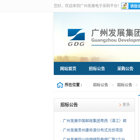
您好，欢迎来到广州发展电子采购平台！
网站首页
招标公告
采购公告
所在位置 :
招标公告
招标公告
招标公告
更多
广州发展中国邮政集团粤西（湛江）邮
件处理中心等3个分布...
广州发展贵州康命源分布式光伏项目
EPC总承包（第二次招标...
广州发展四川中烟绵阳卷烟厂等2个分