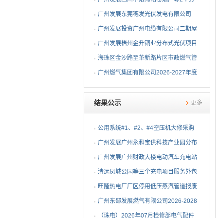
布式光伏项目EPC总承包...
广州发展东莞穗发光伏发电有限公司
（广州港新沙港务有限公...
广州发展投资广州电缆有限公司二期屋
顶分布式光伏项目EPC...
广州发展梧州金升铜业分布式光伏项目
EPC总承包招标公告
海珠区金沙路至革新路片区市政燃气管
网更新工程招标公告
广州燃气集团有限公司2026-2027年度
燃气用埋地聚乙烯（PE1...
结果公示
更多
公用系统#1、#2、#4空压机大修采购
结果公告
⼴州发展⼴州永和宝供科技产业园分布
式光伏项⽬可⾏性研究...
广州发展广州财政大楼电动汽车充电站
项目采购结果公告
清远凤城公园等三个充电项目服务外包
项目采购结果公告
旺隆热电厂厂区停用低压蒸汽管道报废
拆除及废旧物资处置项...
广州东部发展燃气有限公司2026-2028
年非开挖燃气管道精确...
（珠电）2026年07月检修部电气配件