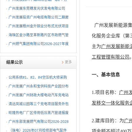
布式光伏项目EPC总承包...
广州发展东莞穗发光伏发电有限公司
（广州港新沙港务有限公...
广州发展投资广州电缆有限公司二期屋
广州发展新能源集团
顶分布式光伏项目EPC...
广州发展梧州金升铜业分布式光伏项目
EPC总承包招标公告
海珠区金沙路至革新路片区市政燃气管
化服务企业库（第
网更新工程招标公告
广州燃气集团有限公司2026-2027年度
主为
广州发展新能
燃气用埋地聚乙烯（PE1...
工程管理有限公司
结果公示
更多
一、基本信息
公用系统#1、#2、#4空压机大修采购
结果公告
⼴州发展⼴州永和宝供科技产业园分布
1.项目名称：
广州发
式光伏项⽬可⾏性研究...
广州发展广州财政大楼电动汽车充电站
发移交一体化服务
项目采购结果公告
清远凤城公园等三个充电项目服务外包
项目采购结果公告
旺隆热电厂厂区停用低压蒸汽管道报废
2.建库目的：为
广
拆除及废旧物资处置项...
广州东部发展燃气有限公司2026-2028
年非开挖燃气管道精确...
（珠电）2026年07月检修部电气配件
项金额不超过40