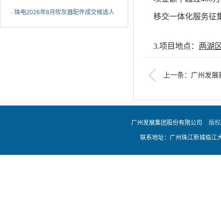
1批成交候选人公示
珠电2026年8月吹灰器配件成交候选人
移交一体化服务征
公示
3.项目地点：
两湖
上一条：广州发展
4.
建库人
：
广州发
2025-2026年度小
一体化服务企业库（第
联系人：
陈工
联
广州发展集团股份有限公司
版权
5.建库代理机构：
联系地址：广州珠江新城临江大道
联系人：
曾工
联系
电子邮箱：
gdynjlz