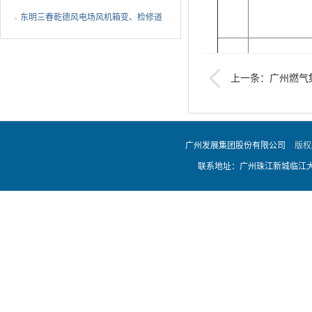
修项目采购结果公告
东明三春乾德风电场风机箱变、检修道
路除草及箱变基础排水...
2
埋地燃气闸阀
上一条：广州燃气集
钢制球阀采购项目招标
3
埋地燃气闸阀
广州发展集团股份有限公司
版权
联系地址：广州珠江新城临江大道
4
埋地燃气闸阀
5
埋地燃气闸阀