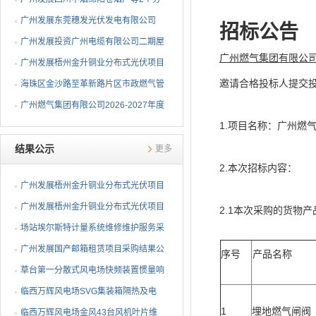
布式光伏项目EPC总承包...
广州发展东莞穗发光伏发电有限公司
招标公告
（广州港新沙港务有限公...
广州发展投资广州电缆有限公司二期屋
广州燃气集团有限公
顶分布式光伏项目EPC...
广州发展梧州金升铜业分布式光伏项目
邀请合格投标人提交
EPC总承包招标公告
海珠区金沙路至革新路片区市政燃气管
网更新工程招标公告
广州燃气集团有限公司2026-2027年度
1.项目名称：广州燃气
燃气用埋地聚乙烯（PE1...
结果公示
更多
2.本次招标内容：
广州发展梧州金升铜业分布式光伏项目
EPC总承包中标候选人公示
广州发展梧州金升铜业分布式光伏项目
2.1本次采购的货物
EPC总承包中标候选人公示
场站埃尔斯特计量系统维修维护服务采
购项目成交候选人公示
广州发展国产邮箱租赁项目采购结果公
序号
产品名称
告
草台第一分散式风电场快频装置惯量响
应改造项目采购结果公告
临西万辉风电场SVG集装箱隔热及电
1
埋地燃气闸阀
抗器围栏改造项目采购结...
临西万辉风电场金风43台风机叶片维