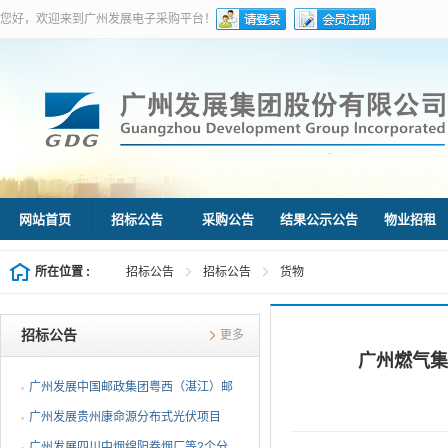
您好，欢迎来到广州发展电子采购平台！
网站首页
招标公告
采购公告
结果公示公告
物业招租
所在位置 :
招标公告
招标公告
货物
招标公告
更多
广州燃气集
广州发展中国邮政集团粤西（湛江）邮
件处理中心等3个分布...
广州发展贵州康命源分布式光伏项目
EPC总承包（第二次招标...
广州发展四川中烟绵阳卷烟厂等2个分