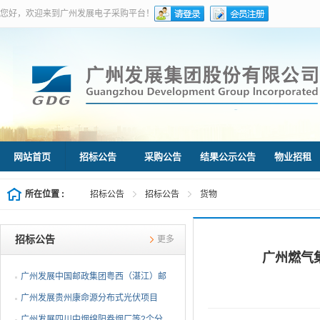
您好，欢迎来到广州发展电子采购平台！
网站首页
招标公告
采购公告
结果公示公告
物业招租
所在位置 :
招标公告
招标公告
货物
招标公告
更多
广州燃气集
广州发展中国邮政集团粤西（湛江）邮
件处理中心等3个分布...
广州发展贵州康命源分布式光伏项目
EPC总承包（第二次招标...
广州发展四川中烟绵阳卷烟厂等2个分