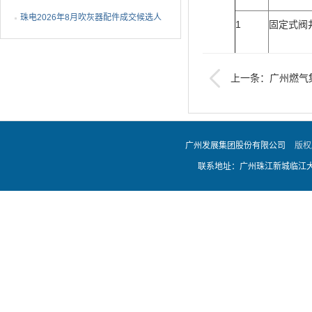
1批成交候选人公示
珠电2026年8月吹灰器配件成交候选人
1
固定式阀
公示
2
固定式阀
上一条：广州燃气集
埋地燃气闸阀采购项目
3
固定式阀
广州发展集团股份有限公司
版权
可调式防
联系地址：广州珠江新城临江大道
4
调节环
可调式防
5
调节环
可调式防
6