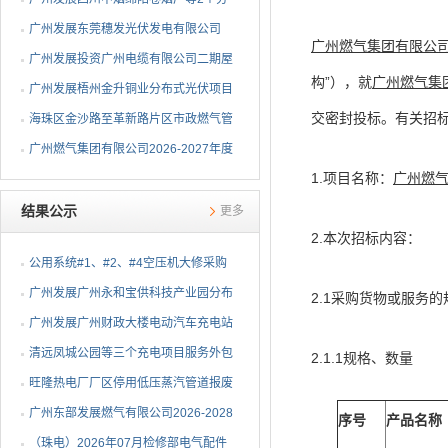
布式光伏项目EPC总承包...
广州发展东莞穗发光伏发电有限公司
广州燃气集团有限公
（广州港新沙港务有限公...
广州发展投资广州电缆有限公司二期屋
构”），就
广州燃气集团
顶分布式光伏项目EPC...
广州发展梧州金升铜业分布式光伏项目
交密封投标。有关招
EPC总承包招标公告
海珠区金沙路至革新路片区市政燃气管
网更新工程招标公告
广州燃气集团有限公司2026-2027年度
1.项目名称：
广州燃气
燃气用埋地聚乙烯（PE1...
结果公示
更多
2.本次招标内容：
公用系统#1、#2、#4空压机大修采购
结果公告
⼴州发展⼴州永和宝供科技产业园分布
2.1采购货物或服务
式光伏项⽬可⾏性研究...
广州发展广州财政大楼电动汽车充电站
项目采购结果公告
清远凤城公园等三个充电项目服务外包
2.1.1规格、数量
项目采购结果公告
旺隆热电厂厂区停用低压蒸汽管道报废
拆除及废旧物资处置项...
广州东部发展燃气有限公司2026-2028
序号
产品名称
年非开挖燃气管道精确...
（珠电）2026年07月检修部电气配件