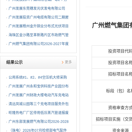
布式光伏项目EPC总承包...
广州发展东莞穗发光伏发电有限公司
（广州港新沙港务有限公...
广州发展投资广州电缆有限公司二期屋
广州燃气集团有
顶分布式光伏项目EPC...
广州发展梧州金升铜业分布式光伏项目
EPC总承包招标公告
海珠区金沙路至革新路片区市政燃气管
网更新工程招标公告
广州燃气集团有限公司2026-2027年度
投资项目代
燃气用埋地聚乙烯（PE1...
结果公示
更多
投资项目名
招标项目名
公用系统#1、#2、#4空压机大修采购
结果公告
⼴州发展⼴州永和宝供科技产业园分布
标段（包）名
式光伏项⽬可⾏性研究...
广州发展广州财政大楼电动汽车充电站
项目采购结果公告
清远凤城公园等三个充电项目服务外包
资格审查方
项目采购结果公告
旺隆热电厂厂区停用低压蒸汽管道报废
招标项目实施（交
拆除及废旧物资处置项...
广州东部发展燃气有限公司2026-2028
年非开挖燃气管道精确...
（珠电）2026年07月检修部电气配件
资金来源