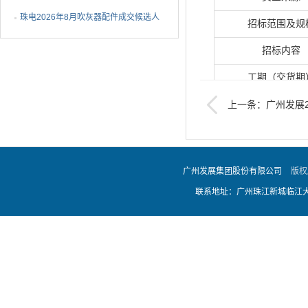
1批成交候选人公示
珠电2026年8月吹灰器配件成交候选人
招标范围及规
公示
招标内容
工期（交货期
上一条：广州发展2
最高投标限价（
购招标公告标段一：N
是否接受联合体
广州发展集团股份有限公司
版权
联系地址：广州珠江新城临江大道
投标资格能力