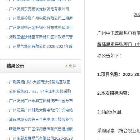
布式光伏项目EPC总承包...
广州发展东莞穗发光伏发电有限公司
20
（广州港新沙港务有限公...
广州发展投资广州电缆有限公司二期屋
顶分布式光伏项目EPC...
广州发展梧州金升铜业分布式光伏项目
广州中电荔新热电有限
EPC总承包招标公告
海珠区金沙路至革新路片区市政燃气管
脱硝尿素采购项目（中
网更新工程招标公告
广州燃气集团有限公司2026-2027年度
项公告如下：
燃气用埋地聚乙烯（PE1...
结果公示
更多
1.项目名称：
202
5
-20
广燃黄阁门站-大鹏南沙分输站互联互
通改造安全评价及职业...
公用系统#1、#2、#4空压机大修采购
2.本次招标内容：
结果公告
⼴州发展⼴州永和宝供科技产业园分布
式光伏项⽬可⾏性研究...
广州发展广州财政大楼电动汽车充电站
2.1招标范围：
项目采购结果公告
清远凤城公园等三个充电项目服务外包
项目采购结果公告
旺隆热电厂厂区停用低压蒸汽管道报废
采购尿素（符合农业用
拆除及废旧物资处置项...
广州东部发展燃气有限公司2026-2028