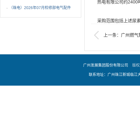
热电有限公司约240
年非开挖燃气管道精确...
（珠电）2026年07月检修部电气配件
1批成交候选人公示
采购范围包括上述尿
等。
上一条：广州燃气集
防爆电磁阀采购项目（
详细内容见招标文件
广州发展集团股份有限公司
版权
注：上述数量均为暂
联系地址：广州珠江新城临江大道
珠江电厂）、广州中
2.2资金来源：招标人
2.3项目地点：广州
2.4供货时间：自20