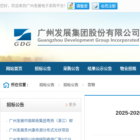
您好，欢迎来到广州发展电子采购平台！
网站首页
招标公告
采购公告
结果公示公告
物业招租
所在位置 :
招标公告
招标公告
货物
招标公告
更多
2025
广州发展中国邮政集团粤西（湛江）邮
件处理中心等3个分布...
广州发展贵州康命源分布式光伏项目
EPC总承包（第二次招标...
广州发展四川中烟绵阳卷烟厂等2个分