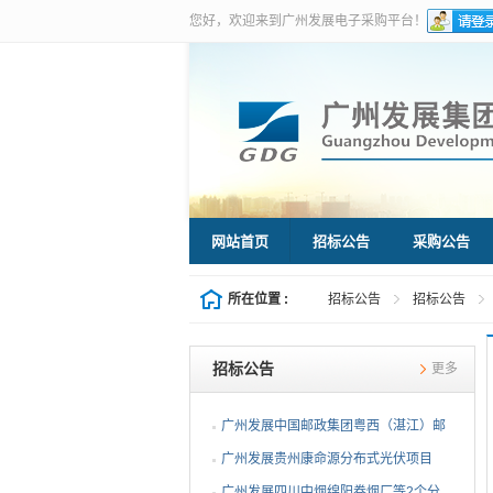
您好，欢迎来到广州发展电子采购平台！
网站首页
招标公告
采购公告
所在位置 :
招标公告
招标公告
招标公告
更多
广州发展中国邮政集团粤西（湛江）邮
件处理中心等3个分布...
广州发展贵州康命源分布式光伏项目
EPC总承包（第二次招标...
广州发展四川中烟绵阳卷烟厂等2个分