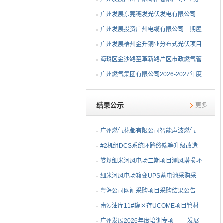
布式光伏项目EPC总承包...
广州发展东莞穗发光伏发电有限公司
（广州港新沙港务有限公...
广州发展投资广州电缆有限公司二期屋
顶分布式光伏项目EPC...
广州发展梧州金升铜业分布式光伏项目
EPC总承包招标公告
海珠区金沙路至革新路片区市政燃气管
网更新工程招标公告
广州燃气集团有限公司2026-2027年度
燃气用埋地聚乙烯（PE1...
结果公示
更多
广州燃气花都有限公司智能声波燃气
PE管道定位仪采购项目采...
#2机组DCS系统环路终端等升级改造
物资公开询比采购采购结...
娄烦细米河风电场二期项目测风塔损坏
设备采购采购结果公告
细米河风电场箱变UPS蓄电池采购采
购结果公告
粤海公司网闸采购项目采购结果公告
南沙油库11#罐区存UCOME项目管材
采购采购结果公告
广州发展2026年度培训专项 ——发展