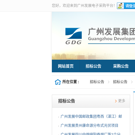
您好，欢迎来到广州发展电子采购平台！
网站首页
招标公告
采购公告
所在位置 :
招标公告
招标公告
招标公告
更多
广州发展中国邮政集团粤西（湛江）邮
件处理中心等3个分布...
广州发展贵州康命源分布式光伏项目
EPC总承包（第二次招标...
广州发展四川中烟绵阳卷烟厂等2个分