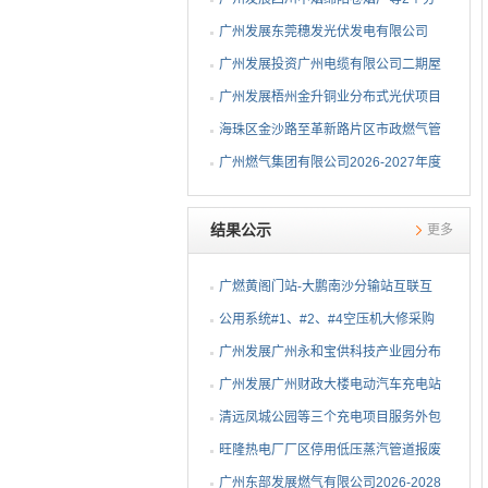
布式光伏项目EPC总承包...
广州发展东莞穗发光伏发电有限公司
（广州港新沙港务有限公...
广州发展投资广州电缆有限公司二期屋
顶分布式光伏项目EPC...
广州发展梧州金升铜业分布式光伏项目
EPC总承包招标公告
海珠区金沙路至革新路片区市政燃气管
网更新工程招标公告
广州燃气集团有限公司2026-2027年度
燃气用埋地聚乙烯（PE1...
结果公示
更多
广燃黄阁门站-大鹏南沙分输站互联互
通改造安全评价及职业...
公用系统#1、#2、#4空压机大修采购
结果公告
⼴州发展⼴州永和宝供科技产业园分布
式光伏项⽬可⾏性研究...
广州发展广州财政大楼电动汽车充电站
项目采购结果公告
清远凤城公园等三个充电项目服务外包
项目采购结果公告
旺隆热电厂厂区停用低压蒸汽管道报废
拆除及废旧物资处置项...
广州东部发展燃气有限公司2026-2028