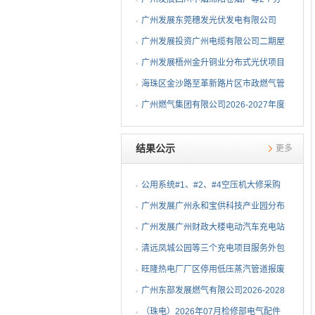
布式光伏项目EPC总承包...
广州发展东莞穗发光伏发电有限公司
（广州港新沙港务有限公...
广州发展投资广州电缆有限公司二期屋
顶分布式光伏项目EPC...
广州发展梧州金升铜业分布式光伏项目
EPC总承包招标公告
海珠区金沙路至革新路片区市政燃气管
网更新工程招标公告
广州燃气集团有限公司2026-2027年度
燃气用埋地聚乙烯（PE1...
结果公示
更多
公用系统#1、#2、#4空压机大修采购
结果公告
⼴州发展⼴州永和宝供科技产业园分布
式光伏项⽬可⾏性研究...
广州发展广州财政大楼电动汽车充电站
项目采购结果公告
清远凤城公园等三个充电项目服务外包
项目采购结果公告
旺隆热电厂厂区停用低压蒸汽管道报废
拆除及废旧物资处置项...
广州东部发展燃气有限公司2026-2028
年非开挖燃气管道精确...
（珠电）2026年07月检修部电气配件