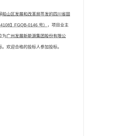
得
船山区发展和改革局签发
的
四川省固
4108】FGQB-0146 号
）
，项目业主
位为
广州发展新能源集团股份有限公
标。欢迎合格的投标人参加投标。