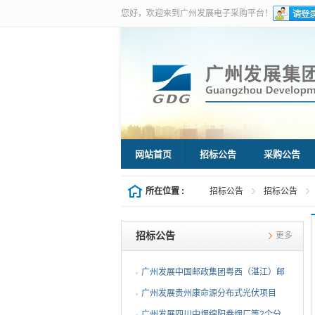
您好，欢迎来到广州发展电子采购平台！
网站首页
招标公告
采购公告
所在位置 :
招标公告
招标公告
招标公告
更多
广州发展中国邮政集团粤西（湛江）邮
件处理中心等3个分布...
广州发展贵州康命源分布式光伏项目
EPC总承包（第二次招标...
广州发展四川中烟绵阳卷烟厂等2个分