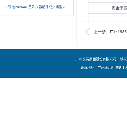
1批成交候选人公示
珠电2026年8月吹灰器配件成交候选人
资金来
公示
上一条：广州193
调系统部分）EPC总承
招标范围及
广州发展集团股份有限公司
版权
联系地址：广州珠江新城临江大道