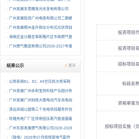
布式光伏项目EPC总承包...
广州发展东莞穗发光伏发电有限公司
（广州港新沙港务有限公...
广州发展投资广州电缆有限公司二期屋
顶分布式光伏项目EPC...
广州发展梧州金升铜业分布式光伏项目
投资项目
EPC总承包招标公告
海珠区金沙路至革新路片区市政燃气管
网更新工程招标公告
广州燃气集团有限公司2026-2027年度
投资项目
燃气用埋地聚乙烯（PE1...
招标项目
结果公示
更多
公用系统#1、#2、#4空压机大修采购
标段名
结果公告
⼴州发展⼴州永和宝供科技产业园分布
式光伏项⽬可⾏性研究...
广州发展广州财政大楼电动汽车充电站
资格审查
项目采购结果公告
清远凤城公园等三个充电项目服务外包
项目采购结果公告
旺隆热电厂厂区停用低压蒸汽管道报废
招标项目实施（
拆除及废旧物资处置项...
广州东部发展燃气有限公司2026-2028
年非开挖燃气管道精确...
（珠电）2026年07月检修部电气配件