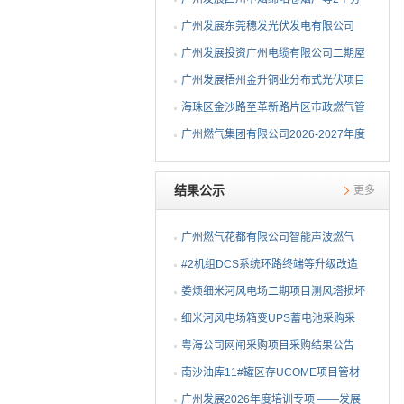
布式光伏项目EPC总承包...
广州发展东莞穗发光伏发电有限公司
（广州港新沙港务有限公...
广州发展投资广州电缆有限公司二期屋
顶分布式光伏项目EPC...
广州发展梧州金升铜业分布式光伏项目
EPC总承包招标公告
海珠区金沙路至革新路片区市政燃气管
网更新工程招标公告
广州燃气集团有限公司2026-2027年度
燃气用埋地聚乙烯（PE1...
结果公示
更多
广州燃气花都有限公司智能声波燃气
PE管道定位仪采购项目采...
#2机组DCS系统环路终端等升级改造
物资公开询比采购采购结...
娄烦细米河风电场二期项目测风塔损坏
设备采购采购结果公告
细米河风电场箱变UPS蓄电池采购采
购结果公告
粤海公司网闸采购项目采购结果公告
南沙油库11#罐区存UCOME项目管材
采购采购结果公告
广州发展2026年度培训专项 ——发展