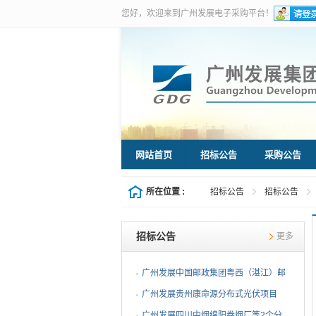
您好，欢迎来到广州发展电子采购平台！
网站首页
招标公告
采购公告
所在位置 :
招标公告
招标公告
招标公告
更多
广州发展中国邮政集团粤西（湛江）邮
件处理中心等3个分布...
广州发展贵州康命源分布式光伏项目
EPC总承包（第二次招标...
广州发展四川中烟绵阳卷烟厂等2个分