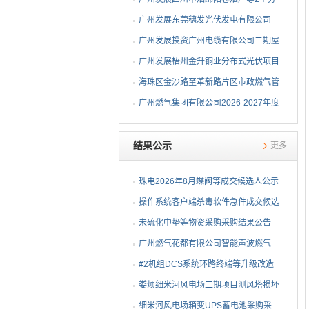
布式光伏项目EPC总承包...
广州发展东莞穗发光伏发电有限公司
（广州港新沙港务有限公...
广州发展投资广州电缆有限公司二期屋
顶分布式光伏项目EPC...
广州发展梧州金升铜业分布式光伏项目
EPC总承包招标公告
海珠区金沙路至革新路片区市政燃气管
网更新工程招标公告
广州燃气集团有限公司2026-2027年度
燃气用埋地聚乙烯（PE1...
结果公示
更多
珠电2026年8月蝶阀等成交候选人公示
操作系统客户端杀毒软件急件成交候选
人公示
未硫化中垫等物资采购采购结果公告
广州燃气花都有限公司智能声波燃气
PE管道定位仪采购项目采...
#2机组DCS系统环路终端等升级改造
物资公开询比采购采购结...
娄烦细米河风电场二期项目测风塔损坏
设备采购采购结果公告
细米河风电场箱变UPS蓄电池采购采