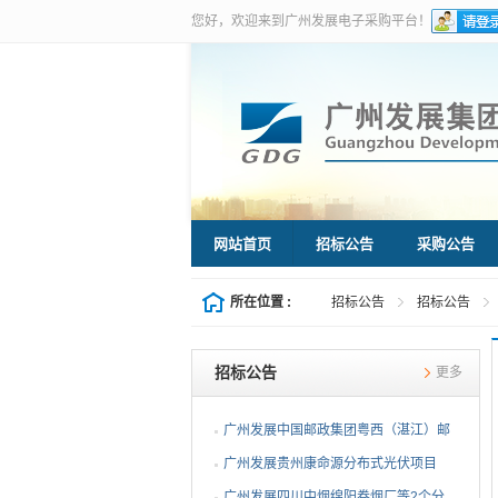
您好，欢迎来到广州发展电子采购平台！
网站首页
招标公告
采购公告
所在位置 :
招标公告
招标公告
招标公告
更多
广州发展中国邮政集团粤西（湛江）邮
件处理中心等3个分布...
广州发展贵州康命源分布式光伏项目
EPC总承包（第二次招标...
广州发展四川中烟绵阳卷烟厂等2个分