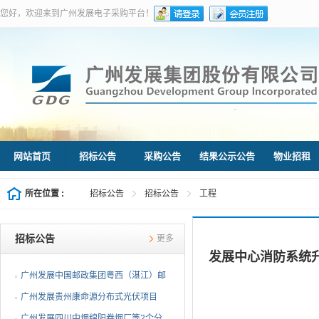
您好，欢迎来到广州发展电子采购平台！
网站首页
招标公告
采购公告
结果公示公告
物业招租
所在位置 :
招标公告
招标公告
工程
招标公告
更多
发展中心消防系统
广州发展中国邮政集团粤西（湛江）邮
件处理中心等3个分布...
广州发展贵州康命源分布式光伏项目
EPC总承包（第二次招标...
广州发展四川中烟绵阳卷烟厂等2个分