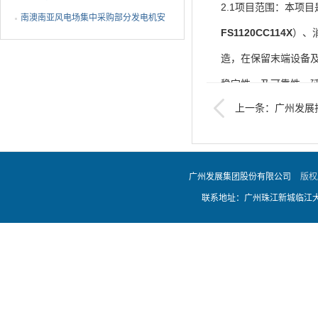
2.1项目范围：本项
护装置采购结果公告
南澳南亚风电场集中采购部分发电机安
FS1120CC114X
）、
全隐患整改物料采购结...
造，在保留末端设备
稳定性，及可靠性，
上一条：广州发展
GB25506-20
式屋顶光伏发电项目EP
升级改造前，安装新
要，迁移光栅测温、
广州发展集团股份有限公司
版权
便捷要求；把背景音
联系地址：广州珠江新城临江大道
层视频监控中心与首
频监控信号及相关报
局，1楼消防控制室
恐标准，建设消防控
善机房环境，确保温