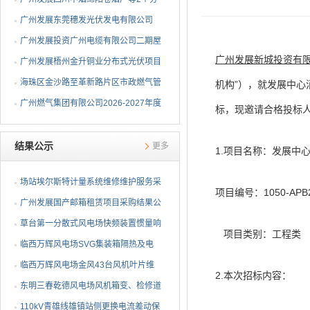
布式光伏项目EPC总承包...
广州发展东莞穗发光伏发电有限公司
（广州港新沙港务有限公...
广州发展投资广州电缆有限公司二期屋
广州发展新城投资有
顶分布式光伏项目EPC...
广州发展梧州金升铜业分布式光伏项目
EPC总承包招标公告
海珠区金沙路至革新路片区市政燃气管
机构”），就发展中
网更新工程招标公告
广州燃气集团有限公司2026-2027年度
标，现邀请合格投标
燃气用埋地聚乙烯（PE1...
结果公示
更多
1.项目名称：发展中
场站埃尔斯特计量系统维修维护服务采
项目编号：1050-A
购项目成交候选人公示
广州发展国产邮箱租赁项目采购结果公
告
草台第一分散式风电场快频装置惯量响
项目类别：工程类
应改造项目采购结果公告
临西万辉风电场SVG集装箱隔热及电
抗器围栏改造项目采购结...
临西万辉风电场金风43台风机叶片维
2.本次招标内容：
修项目采购结果公告
东明三春乾德风电场风机箱变、检修道
路除草及箱变基础排水...
110kV青雄线雄镇站侧更换电流差动保