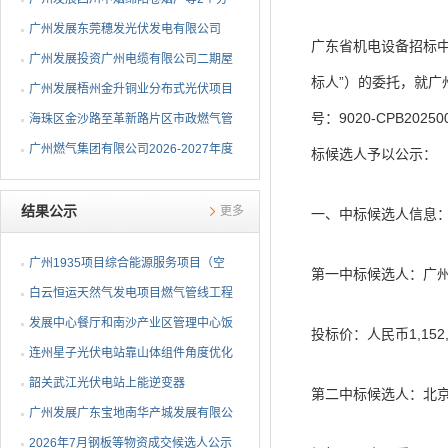
布式光伏项目EPC总承包...
广州发展东莞穗发光伏发电有限公司
广东省机电设备招标中
（广州港新沙港务有限公...
广州发展投资广州电缆有限公司二期屋
标人”）的委托，就
顶分布式光伏项目EPC...
广州发展梧州金升铜业分布式光伏项目
号：9020-CPB2
EPC总承包招标公告
海珠区金沙路至革新路片区市政燃气管
网更新工程招标公告
广州燃气集团有限公司2026-2027年度
标候选人予以公示：
燃气用埋地聚乙烯（PE1...
结果公示
更多
一、中标候选人信息
广州1935项目综合能源服务项目（空
第一中标候选人：广
调系统部分）EPC总承包...
白云恒运天然气发电项目燃气管线工程
竣工环保验收服务采购...
发展中心餐厅和南沙产业区管理中心饭
投标价：人民币1,152,
堂 2026年供餐服务项...
连州星子光伏电站靠山体组件角度优化
技改项目采购结果公告
韶关武江光伏电站上能逆变器
第二中标候选人：北
AGC/AVC试验响应速率不达标的...
广州发展广东宝地南华产城发展有限公
司屋顶分布式光伏项目...
2026年7月钢板等物资成交候选人公示