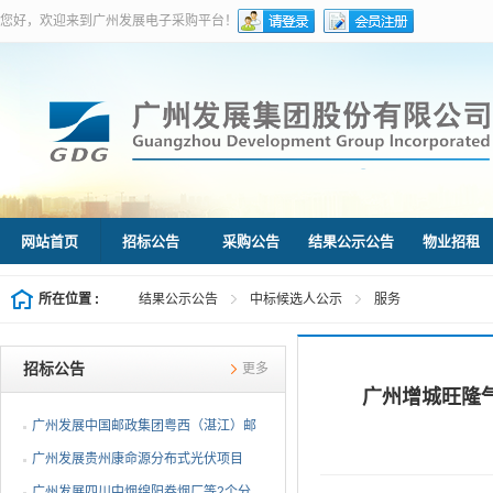
您好，欢迎来到广州发展电子采购平台！
网站首页
招标公告
采购公告
结果公示公告
物业招租
所在位置 :
结果公示公告
中标候选人公示
服务
招标公告
更多
广州增城旺隆
广州发展中国邮政集团粤西（湛江）邮
件处理中心等3个分布...
广州发展贵州康命源分布式光伏项目
EPC总承包（第二次招标...
广州发展四川中烟绵阳卷烟厂等2个分