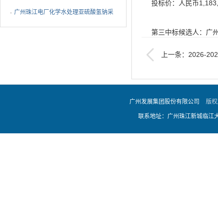
投标价：人民币1,183,
广州珠江电厂化学水处理亚硫酸氢钠采
购项目采购结果公告
第三中标候选人：广
上一条：2026-
投标价：人民币1,296,
候选人公示
二、公示期限：现予
广州发展集团股份有限公司
版权
联系地址：广州珠江新城临江大道
三、招标机构的名称
招标机构名称：广东
招标机构地址：广州市
招标机构联系人：陈