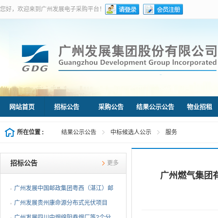
您好，欢迎来到广州发展电子采购平台！
网站首页
招标公告
采购公告
结果公示公告
物业招租
所在位置 :
结果公示公告
中标候选人公示
服务
招标公告
更多
广州燃气集团
广州发展中国邮政集团粤西（湛江）邮
件处理中心等3个分布...
广州发展贵州康命源分布式光伏项目
EPC总承包（第二次招标...
广州发展四川中烟绵阳卷烟厂等2个分