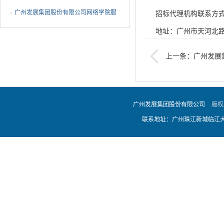
大讲堂、中高层领导干...
广州发展集团股份有限公司网络学院服
招标代理机构联系方
务采购结果公告
地址：广州市天河北
联系人：刘素云
上一条：广州发展
传真：
020-8376
厦餐厅经营服务及南沙
目编号：0724-1700
广州发展集团股份有限公司
版权
联系地址：广州珠江新城临江大道