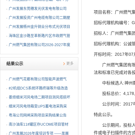
布式光伏项目EPC总承包...
广州发展东莞穗发光伏发电有限公司
项目名称：广州燃气
（广州港新沙港务有限公...
广州发展投资广州电缆有限公司二期屋
招标代理机构编号：
G
顶分布式光伏项目EPC...
广州发展梧州金升铜业分布式光伏项目
招标人：广州燃气集
EPC总承包招标公告
海珠区金沙路至革新路片区市政燃气管
招标代理机构：公诚
网更新工程招标公告
广州燃气集团有限公司2026-2027年度
燃气用埋地聚乙烯（PE1...
开标时间：
2017
年
07
结果公示
更多
广州燃气集团有
法和标准已完成对各
广州燃气花都有限公司智能声波燃气
中标候选人
:
神州
PE管道定位仪采购项目采...
#2机组DCS系统环路终端等升级改造
投标总价：
4,178
物资公开询比采购采购结...
娄烦细米河风电场二期项目测风塔损坏
公示时间：
2017
设备采购采购结果公告
细米河风电场箱变UPS蓄电池采购采
特此公示。
购结果公告
粤海公司网闸采购项目采购结果公告
南沙油库11#罐区存UCOME项目管材
公示期间，投标
件或电子扫描件的方
采购采购结果公告
广州发展2026年度培训专项 ——发展