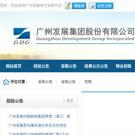
您好，欢迎来到广州发展电子采购平台！
网站首页
招标公告
采购公告
结果公示公告
物业招租
所在位置 :
采购公告
采购公告
货物
招标公告
更多
广州发展中国邮政集团粤西（湛江）邮
件处理中心等3个分布...
广州发展贵州康命源分布式光伏项目
EPC总承包（第二次招标...
广州发展四川中烟绵阳卷烟厂等2个分