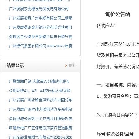
布式光伏项目EPC总承包...
广州发展东莞穗发光伏发电有限公司
询价公告函
（广州港新沙港务有限公...
广州发展投资广州电缆有限公司二期屋
各响应人：
顶分布式光伏项目EPC...
广州发展梧州金升铜业分布式光伏项目
EPC总承包招标公告
海珠区金沙路至革新路片区市政燃气管
广州珠江天然气发电
网更新工程招标公告
广州燃气集团有限公司2026-2027年度
货及其相关服务以公
燃气用埋地聚乙烯（PE1...
结果公示
更多
封报价。有关情况说
广燃黄阁门站-大鹏南沙分输站互联互
一、项目名称、内容
通改造安全评价及职业...
公用系统#1、#2、#4空压机大修采购
1、采购项目名称：
高
结果公告
⼴州发展⼴州永和宝供科技产业园分布
式光伏项⽬可⾏性研究...
广州发展广州财政大楼电动汽车充电站
2、采购项目内容如下
项目采购结果公告
清远凤城公园等三个充电项目服务外包
项目采购结果公告
旺隆热电厂厂区停用低压蒸汽管道报废
序号
物资名称/型号
拆除及废旧物资处置项...
广州东部发展燃气有限公司2026-2028