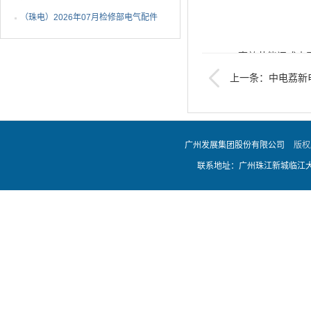
年非开挖燃气管道精确...
（珠电）2026年07月检修部电气配件
1批成交候选人公示
1
高效节能闭式水
上一条：中电荔新
告
2、供货及其服务
广州发展集团股份有限公司
版权
3、交货时间：20
联系地址：广州珠江新城临江大道
4、项目资金来源：企
二、资格条件：
1.报价人必须是在
门核发的有效营业执
商行政管理部门颁发的