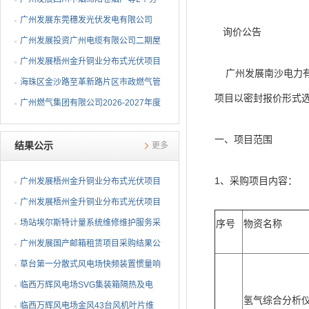
布式光伏项目EPC总承包...
广州发展东莞穗发光伏发电有限公司
询价公告
（广州港新沙港务有限公...
广州发展投资广州电缆有限公司二期屋
顶分布式光伏项目EPC...
广州发展梧州金升铜业分布式光伏项目
广州发展南沙电力有
EPC总承包招标公告
海珠区金沙路至革新路片区市政燃气管
项目以密封报价形式
网更新工程招标公告
广州燃气集团有限公司2026-2027年度
燃气用埋地聚乙烯（PE1...
一、项目范围
结果公示
更多
1、采购项目内容：
广州发展梧州金升铜业分布式光伏项目
EPC总承包中标候选人公示
广州发展梧州金升铜业分布式光伏项目
EPC总承包中标候选人公示
场站埃尔斯特计量系统维修维护服务采
序号
物资名称
购项目成交候选人公示
广州发展国产邮箱租赁项目采购结果公
告
草台第一分散式风电场快频装置惯量响
应改造项目采购结果公告
临西万辉风电场SVG集装箱隔热及电
氢气综合分析
抗器围栏改造项目采购结...
临西万辉风电场金风43台风机叶片维