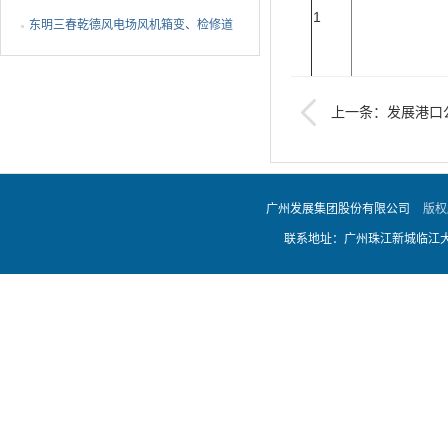
1
修项目采购结果公告
东明三春乾德风电场风机箱变、检修道
路除草及箱变基础排水...
2、送货地址：广州南
上一条：发展港口
3、发货方式：由供
广州发展集团股份有限公司
版权
4、付款方式：在满足
联系地址：广州珠江新城临江大道
A、发包方收到货物 
二、资格条件
1、投标人必须是在
门核发的有效营业执