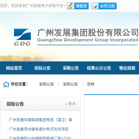
您好，欢迎来到广州发展电子采购平台！
网站首页
招标公告
采购公告
结果公示公告
物业招租
所在位置 :
采购公告
采购公告
货物
招标公告
更多
广州发展中国邮政集团粤西（湛江）邮
件处理中心等3个分布...
广州发展贵州康命源分布式光伏项目
EPC总承包（第二次招标...
广州发展四川中烟绵阳卷烟厂等2个分