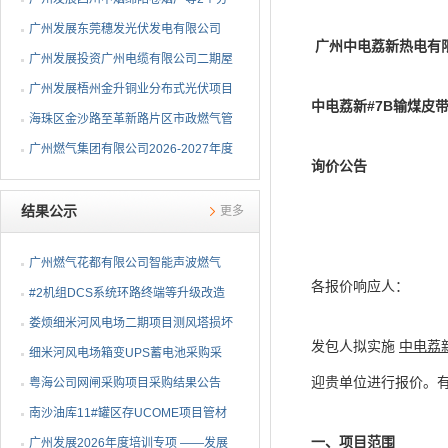
布式光伏项目EPC总承包...
广州发展东莞穗发光伏发电有限公司
广州中电荔新热电有
（广州港新沙港务有限公...
广州发展投资广州电缆有限公司二期屋
顶分布式光伏项目EPC...
广州发展梧州金升铜业分布式光伏项目
中电荔新#7B输煤皮
EPC总承包招标公告
海珠区金沙路至革新路片区市政燃气管
网更新工程招标公告
广州燃气集团有限公司2026-2027年度
询价
公告
燃气用埋地聚乙烯（PE1...
结果公示
更多
广州燃气花都有限公司智能声波燃气
各报价响应人：
PE管道定位仪采购项目采...
#2机组DCS系统环路终端等升级改造
物资公开询比采购采购结...
娄烦细米河风电场二期项目测风塔损坏
发包人拟实施
中电荔
设备采购采购结果公告
细米河风电场箱变UPS蓄电池采购采
迎贵单位进行报价。
购结果公告
粤海公司网闸采购项目采购结果公告
南沙油库11#罐区存UCOME项目管材
一、项
目范围
采购采购结果公告
广州发展2026年度培训专项 ——发展