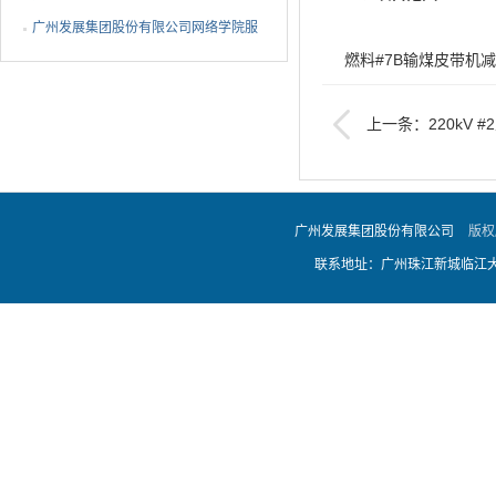
大讲堂、中高层领导干...
广州发展集团股份有限公司网络学院服
燃料#7B输煤皮带机
务采购结果公告
油，整体振动大，温
上一条：220kV 
年，内部密封件和油
验公告
更换，并调整传动中
广州发展集团股份有限公司
版权
1、乙方负责现场放置
联系地址：广州珠江新城临江大道
修的减速机进行更换
场自行评估方案和吊
2、具体开工时间以业
3、该项目总价包干，