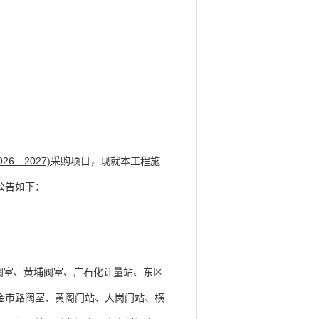
—2027)
采购项目，现就本工程施
公告如下：
阀室、黄埔阀室、广石化计量站、东区
金市路阀室、黄阁门站、大岗门站、横