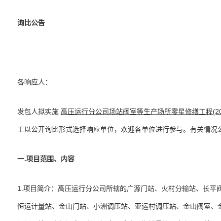
询比
公告
各响应人：
发包人拟实施
高压运行分公司场站阀室等生产场所零星修缮工程(2026
工以公开询比形式选择响应单位，欢迎各单位进行参与。有关情况
一
.
项目范围、内容
1.项目简介：高压运行分公司所辖的广源门站、火村分输站、长平
恒运计量站、金山门站、小洲调压站、亚运村调压站、金山阀室、