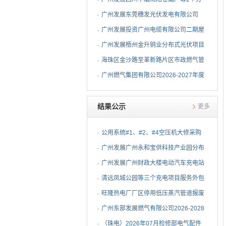
布式光伏项目EPC总承包...
广州发展东莞穗发光伏发电有限公司
（广州港新沙港务有限公...
广州发展投资广州电缆有限公司二期屋
顶分布式光伏项目EPC...
广州发展梧州金升铜业分布式光伏项目
EPC总承包招标公告
海珠区金沙路至革新路片区市政燃气管
网更新工程招标公告
广州燃气集团有限公司2026-2027年度
燃气用埋地聚乙烯（PE1...
结果公示
更多
公用系统#1、#2、#4空压机大修采购
结果公告
⼴州发展⼴州永和宝供科技产业园分布
式光伏项⽬可⾏性研究...
广州发展广州财政大楼电动汽车充电站
项目采购结果公告
清远凤城公园等三个充电项目服务外包
项目采购结果公告
旺隆热电厂厂区停用低压蒸汽管道报废
拆除及废旧物资处置项...
广州东部发展燃气有限公司2026-2028
年非开挖燃气管道精确...
（珠电）2026年07月检修部电气配件