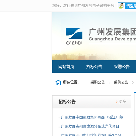
您好，欢迎来到广州发展电子采购平台！
网站首页
招标公告
采购公告
所在位置 :
采购公告
采购公告
招标公告
更多
广州发展中国邮政集团粤西（湛江）邮
件处理中心等3个分布...
广州发展贵州康命源分布式光伏项目
EPC总承包（第二次招标...
广州发展四川中烟绵阳卷烟厂等2个分