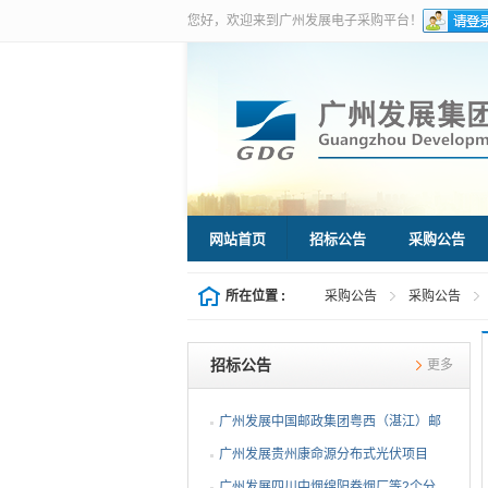
您好，欢迎来到广州发展电子采购平台！
网站首页
招标公告
采购公告
所在位置 :
采购公告
采购公告
招标公告
更多
广州发展中国邮政集团粤西（湛江）邮
件处理中心等3个分布...
广州发展贵州康命源分布式光伏项目
EPC总承包（第二次招标...
广州发展四川中烟绵阳卷烟厂等2个分