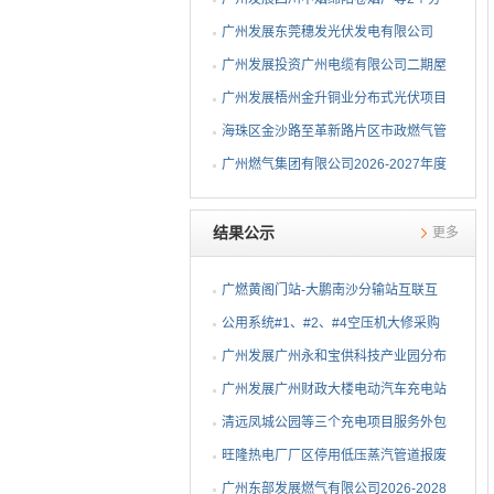
布式光伏项目EPC总承包...
广州发展东莞穗发光伏发电有限公司
（广州港新沙港务有限公...
广州发展投资广州电缆有限公司二期屋
顶分布式光伏项目EPC...
广州发展梧州金升铜业分布式光伏项目
EPC总承包招标公告
海珠区金沙路至革新路片区市政燃气管
网更新工程招标公告
广州燃气集团有限公司2026-2027年度
燃气用埋地聚乙烯（PE1...
结果公示
更多
广燃黄阁门站-大鹏南沙分输站互联互
通改造安全评价及职业...
公用系统#1、#2、#4空压机大修采购
结果公告
⼴州发展⼴州永和宝供科技产业园分布
式光伏项⽬可⾏性研究...
广州发展广州财政大楼电动汽车充电站
项目采购结果公告
清远凤城公园等三个充电项目服务外包
项目采购结果公告
旺隆热电厂厂区停用低压蒸汽管道报废
拆除及废旧物资处置项...
广州东部发展燃气有限公司2026-2028