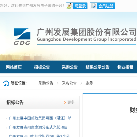
您好，欢迎来到广州发展电子采购平台！
网站首页
招标公告
采购公告
结果公示公告
物业招租
所在位置 :
采购公告
采购公告
服务
招标公告
更多
财
广州发展中国邮政集团粤西（湛江）邮
件处理中心等3个分布...
广州发展贵州康命源分布式光伏项目
EPC总承包（第二次招标...
广州发展四川中烟绵阳卷烟厂等2个分