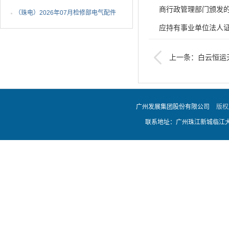
商行政管理部门颁发的
年非开挖燃气管道精确...
（珠电）2026年07月检修部电气配件
应持有事业单位法人
1批成交候选人公示
标项目投标，否则报
上一条：白云恒运
程、广州西北部燃气应
（二）响应人未被列入“信
购项目公告
事人名单或政府采购严重
广州发展集团股份有限公司
版权
严重违法失信行为信息
联系地址：广州珠江新城临江大道
果）；
（三）响应人自202
供一项），业绩证明
验收报告。