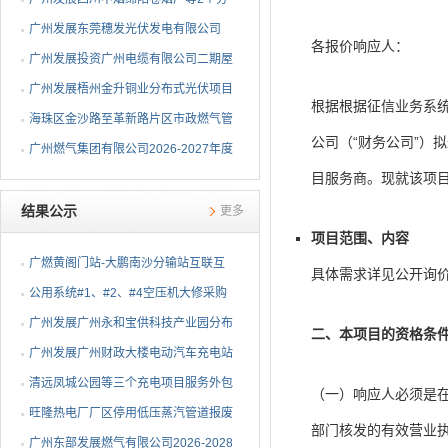
布式光伏项目EPC总承包...
广州发展东莞穗发光伏发电有限公司
各报价响应人：
（广州港新沙港务有限公...
广州发展投资广州电缆有限公司二期屋
顶分布式光伏项目EPC...
广州发展梧州金升铜业分布式光伏项目
根据根据征信业务系
EPC总承包招标公告
海珠区金沙路至革新路片区市政燃气管
公司（“财务公司”）
网更新工程招标公告
广州燃气集团有限公司2026-2027年度
目服务商。现就该项
燃气用埋地聚乙烯（PE1...
结果公示
更多
项目范围、内容
广燃黄阁门站-大鹏南沙分输站互联互
具体需求详见公开询
通改造安全评价及职业...
公用系统#1、#2、#4空压机大修采购
结果公告
⼴州发展⼴州永和宝供科技产业园分布
二、本项目的资格条
式光伏项⽬可⾏性研究...
广州发展广州财政大楼电动汽车充电站
项目采购结果公告
清远凤城公园等三个充电项目服务外包
（一）响应人必须是
项目采购结果公告
旺隆热电厂厂区停用低压蒸汽管道报废
部门核发的有效营业
拆除及废旧物资处置项...
广州东部发展燃气有限公司2026-2028