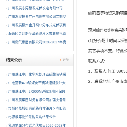
布式光伏项目EPC总承包...
广州发展东莞穗发光伏发电有限公司
编码器等物资采购项
（广州港新沙港务有限公...
广州发展投资广州电缆有限公司二期屋
顶分布式光伏项目EPC...
广州发展梧州金升铜业分布式光伏项目
现对
编码器等物资采购
EPC总承包招标公告
海珠区金沙路至革新路片区市政燃气管
(1)报价截止时间以采购
网更新工程招标公告
广州燃气集团有限公司2026-2027年度
其它事项不变，特此
燃气用埋地聚乙烯（PE1...
结果公示
更多
联系方式:
1、联系人:何工 39035
广州珠江电厂化学水处理亚硫酸氢钠采
2、联系地址:广州市南
购项目采购结果公告
中电荔新#7B输煤皮带机减速机委外大
修项目（二次）成交候...
广州珠江电厂2X600MW级煤电环保替
代项目建设施工安全咨询...
广州发展集团财务有限公司加强灾备系
统建设项目采购结果公告
增城区荔城街岗前路府佑路片区老旧管
网改造燃气管道工程采...
电源板等物资采购采购结果公告
乳源地面分布式光伏项目2026-2028年