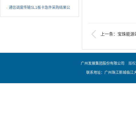
度光伏区除草及农业种...
通信调度传输SL1板卡急件采购结果公
告
上一条：宝珠能源站
购项目变更公告
广州发展集团股份有限公司
版权
联系地址：广州珠江新城临江大道