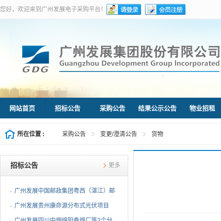
您好，欢迎来到广州发展电子采购平台！
网站首页
招标公告
采购公告
结果公示公告
物业招租
所在位置 :
采购公告
变更/澄清公告
货物
招标公告
更多
广州发展中国邮政集团粤西（湛江）邮
件处理中心等3个分布...
广州发展贵州康命源分布式光伏项目
EPC总承包（第二次招标...
广州发展四川中烟绵阳卷烟厂等2个分