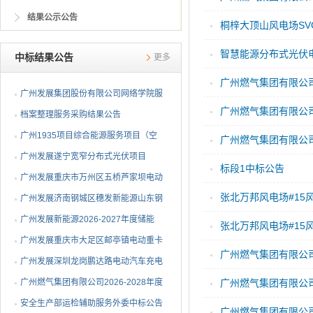
结果公示公告
桐梓大顶山风电场S
智慧能源分布式光伏
中标结果公告
更多
广州燃气集团有限公司
广州发展集团股份有限公司网络学院服
广州燃气集团有限公司
务采购结果公告
档案整理服务采购结果公告
广州1935项目综合能源服务项目（空
调系统部分）EPC总承包中标公告
广州发展遂宁宽窄分布式光伏项目
标段1中标公告
EPC总承包中标公告
广州发展重庆市万州区五桥芦家坝电动
张北万邦风电场#15
重卡充电站一期项目EPC总承包中标
广州发展济南钢城区穗发新能源山东钢
公告
铁股份有限公司分布式光伏发电项目监
广州发展新能源2026-2027年度储能
张北万邦风电场#15
理服务中标公告
EMS设备ODM代工采购中标公告
广州发展重庆市大足区邮亭镇电动重卡
广州燃气集团有限公司
充电站项目EPC总承包中标公告
广州发展深圳龙岗鹏达路电动汽车充电
站中标公告
广州燃气集团有限公司2026-2028年度
广州燃气集团有限公司
钢制球阀采购项目中标公告
安全生产部运检辅助服务外委中标公告
广州燃气集团有限公司