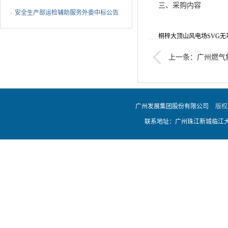
三、采购内容
钢制球阀采购项目中标公告
安全生产部运检辅助服务外委中标公告
桐梓大顶山风电场SVG
上一条：广州燃气集
四、成交金额
钢制球阀采购项目中标
650,000.00元
广州发展集团股份有限公司
版权
联系地址：广州珠江新城临江大道
五、成交供应商
新风光电子科技股份有限
六、采购方联系方式
联系人：吴海琪 联系电话