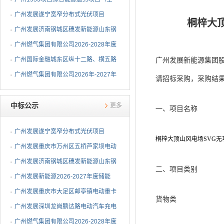
调系统部分）EPC总承包...
广州发展遂宁宽窄分布式光伏项目
桐梓大
EPC总承包中标候选人公示
广州发展济南钢城区穗发新能源山东钢
铁股份有限公司分布式...
广州燃气集团有限公司2026-2028年度
钢制球阀采购项目中标...
广州国际金融城东区纵十二路、横五路
广州发展新能源集团股
（西段）供冷管网工程...
广州燃气集团有限公司2026年-2027年
请招标采购，采购结
埋地燃气闸阀采购项目...
中标公示
更多
一、项目名称
广州发展遂宁宽窄分布式光伏项目
桐梓大顶山风电场SVG
EPC总承包中标公告
广州发展重庆市万州区五桥芦家坝电动
重卡充电站一期项目E...
广州发展济南钢城区穗发新能源山东钢
二、项目类别
铁股份有限公司分布式...
广州发展新能源2026-2027年度储能
EMS设备ODM代工采购中标公告
广州发展重庆市大足区邮亭镇电动重卡
货物类
充电站项目EPC总承包...
广州发展深圳龙岗鹏达路电动汽车充电
站中标公告
广州燃气集团有限公司2026-2028年度