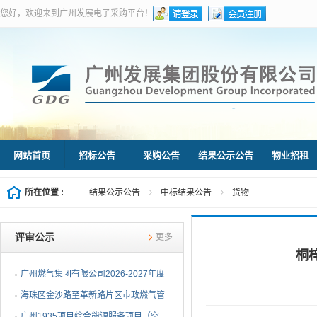
您好，欢迎来到广州发展电子采购平台！
网站首页
招标公告
采购公告
结果公示公告
物业招租
所在位置 :
结果公示公告
中标结果公告
货物
评审公示
更多
桐
广州燃气集团有限公司2026-2027年度
燃气用埋地聚乙烯（PE1...
海珠区金沙路至革新路片区市政燃气管
网更新工程施工总承包...
广州1935项目综合能源服务项目（空