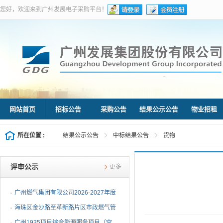
您好，欢迎来到广州发展电子采购平台！
网站首页
招标公告
采购公告
结果公示公告
物业招租
所在位置 :
结果公示公告
中标结果公告
货物
评审公示
更多
广州燃气集团有限公司2026-2027年度
燃气用埋地聚乙烯（PE1...
海珠区金沙路至革新路片区市政燃气管
网更新工程施工总承包...
广州1935项目综合能源服务项目（空