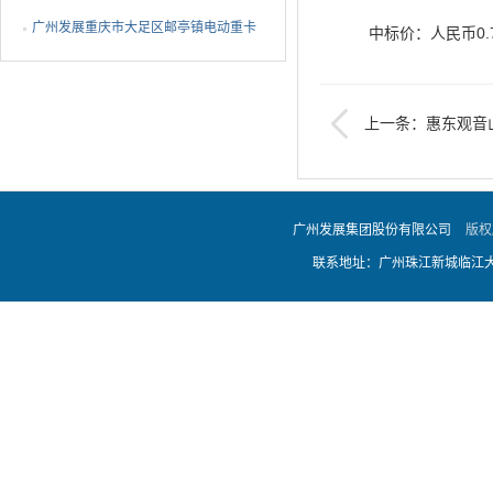
EMS设备ODM代工采购中标公告
广州发展重庆市大足区邮亭镇电动重卡
中标价：人民币0.75
充电站项目EPC总承包...
二、招标人、招标代
上一条：惠东观音
及双机热备份技改中标
招标人名称：广
广州发展集团股份有限公司
招标人地址：广
版权
联系地址：广州珠江新城临江大道
联系人: 陈工
联系电话:020-875
招标代理机构名称