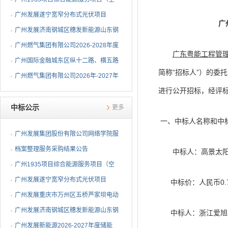
调系统部分）EPC总承包...
广州发展遂宁宽窄分布式光伏项目
广
EPC总承包中标候选人公示
广州发展济南钢城区穗发新能源山东钢
铁股份有限公司分布式...
广州燃气集团有限公司2026-2028年度
广东粤能工程管
钢制球阀采购项目中标...
广州国际金融城东区纵十二路、横五路
简称“招标人”）的委
（西段）供冷管网工程...
广州燃气集团有限公司2026年-2027年
进行公开招标，经评
埋地燃气闸阀采购项目...
中标公示
更多
一、中标人名称和中
广州发展集团股份有限公司网络学院服
务采购结果公告
档案整理服务采购结果公告
中标人：高景太阳
广州1935项目综合能源服务项目（空
调系统部分）EPC总承包...
广州发展遂宁宽窄分布式光伏项目
中标价：人民币0.74
EPC总承包中标公告
广州发展重庆市万州区五桥芦家坝电动
重卡充电站一期项目E...
广州发展济南钢城区穗发新能源山东钢
中标人：浙江爱旭
铁股份有限公司分布式...
广州发展新能源2026-2027年度储能