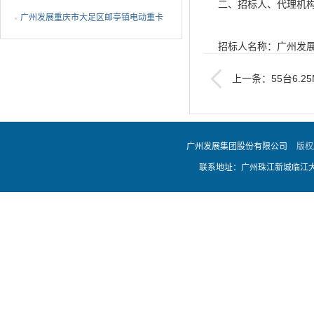
二、招标人、代理机
EMS设备ODM代工采购中标公告
广州发展重庆市大足区邮亭镇电动重卡
充电站项目EPC总承包...
招标人名称：广州发
上一条：55台6.
招标人单位联系人：
招标人单位联系电话：02
广州发展集团股份有限公司
版权
联系地址：广州珠江新城临江大道
代理机构名称：北京
代理机构联系人：方
代理机构联系电话：020-