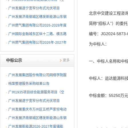
调系统部分）EPC总承包...
广州发展遂宁宽窄分布式光伏项目
北京中交建设工程咨询
EPC总承包中标候选人公示
广州发展济南钢城区穗发新能源山东钢
简称“招标人”）的委
铁股份有限公司分布式...
广州燃气集团有限公司2026-2028年度
编号：JG2024-5
钢制球阀采购项目中标...
广州国际金融城东区纵十二路、横五路
（西段）供冷管网工程...
广州燃气集团有限公司2026年-2027年
为中标人：
埋地燃气闸阀采购项目...
中标公示
更多
一、中标人名称和中
广州发展集团股份有限公司网络学院服
中标人：运达能源科
务采购结果公告
档案整理服务采购结果公告
广州1935项目综合能源服务项目（空
中标金额：55250万
调系统部分）EPC总承包...
广州发展遂宁宽窄分布式光伏项目
EPC总承包中标公告
广州发展重庆市万州区五桥芦家坝电动
重卡充电站一期项目E...
广州发展济南钢城区穗发新能源山东钢
铁股份有限公司分布式...
广州发展新能源2026-2027年度储能