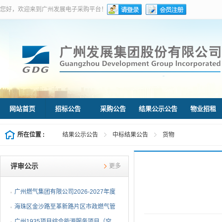
您好，欢迎来到广州发展电子采购平台！
网站首页
招标公告
采购公告
结果公示公告
物业招租
所在位置 :
结果公示公告
中标结果公告
货物
评审公示
更多
广州燃气集团有限公司2026-2027年度
燃气用埋地聚乙烯（PE1...
海珠区金沙路至革新路片区市政燃气管
网更新工程施工总承包...
广州1935项目综合能源服务项目（空