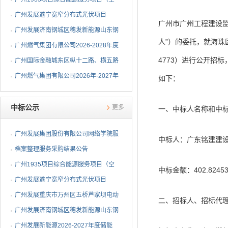
调系统部分）EPC总承包...
广州发展遂宁宽窄分布式光伏项目
广州市广州工程建设监
EPC总承包中标候选人公示
广州发展济南钢城区穗发新能源山东钢
人”）的委托，就海珠
铁股份有限公司分布式...
广州燃气集团有限公司2026-2028年度
4773）进行公开招
钢制球阀采购项目中标...
广州国际金融城东区纵十二路、横五路
（西段）供冷管网工程...
广州燃气集团有限公司2026年-2027年
如下：
埋地燃气闸阀采购项目...
中标公示
更多
一、中标人名称和中
广州发展集团股份有限公司网络学院服
中标人：广东铭建建
务采购结果公告
档案整理服务采购结果公告
广州1935项目综合能源服务项目（空
中标金额：402.8245
调系统部分）EPC总承包...
广州发展遂宁宽窄分布式光伏项目
EPC总承包中标公告
广州发展重庆市万州区五桥芦家坝电动
二、招标人、招标代
重卡充电站一期项目E...
广州发展济南钢城区穗发新能源山东钢
铁股份有限公司分布式...
广州发展新能源2026-2027年度储能