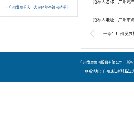
招标人名称：广州燃
EMS设备ODM代工采购中标公告
广州发展重庆市大足区邮亭镇电动重卡
充电站项目EPC总承包...
招标人地址：广州市海
上一条：广州发展
招标单位联系人：陈
式屋顶光伏发电项目EP
招标单位联系电话：020-
广州发展集团股份有限公司
版权
联系地址：广州珠江新城临江大道
代理机构名称：广州
代理机构联系人：迟
代理机构联系电话：020-