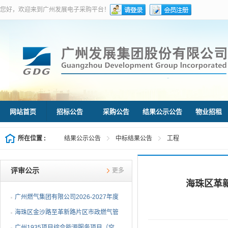
您好，欢迎来到广州发展电子采购平台！
网站首页
招标公告
采购公告
结果公示公告
物业招租
所在位置 :
结果公示公告
中标结果公告
工程
评审公示
更多
海珠区革
广州燃气集团有限公司2026-2027年度
燃气用埋地聚乙烯（PE1...
海珠区金沙路至革新路片区市政燃气管
网更新工程施工总承包...
广州1935项目综合能源服务项目（空