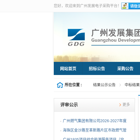
您好，欢迎来到广州发展电子采购平台！
网站首页
招标公告
采购公告
所在位置 :
结果公示公告
中标结果
评审公示
更多
广州燃气集团有限公司2026-2027年度
燃气用埋地聚乙烯（PE1...
海珠区金沙路至革新路片区市政燃气管
网更新工程施工总承包...
广州1935项目综合能源服务项目（空