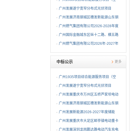
调系统部分）EPC总承包...
广州发展遂宁宽窄分布式光伏项目
EPC总承包中标候选人公示
广州发展济南钢城区穗发新能源山东钢
铁股份有限公司分布式...
广州燃气集团有限公司2026-2028年度
钢制球阀采购项目中标...
广州国际金融城东区纵十二路、横五路
（西段）供冷管网工程...
广州燃气集团有限公司2026年-2027年
埋地燃气闸阀采购项目...
中标公示
更多
广州1935项目综合能源服务项目（空
调系统部分）EPC总承包...
广州发展遂宁宽窄分布式光伏项目
EPC总承包中标公告
广州发展重庆市万州区五桥芦家坝电动
重卡充电站一期项目E...
广州发展济南钢城区穗发新能源山东钢
铁股份有限公司分布式...
广州发展新能源2026-2027年度储能
EMS设备ODM代工采购中标公告
广州发展重庆市大足区邮亭镇电动重卡
充电站项目EPC总承包...
广州发展深圳龙岗鹏达路电动汽车充电