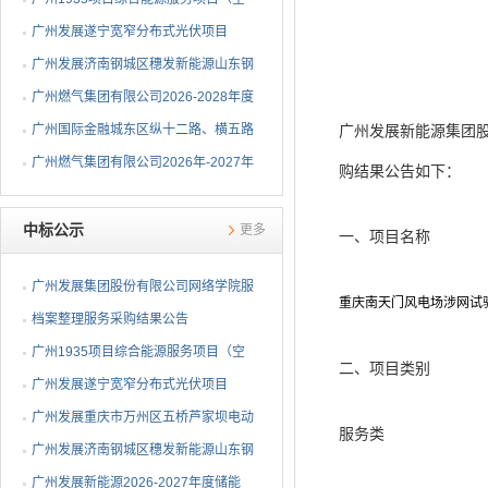
调系统部分）EPC总承包...
广州发展遂宁宽窄分布式光伏项目
EPC总承包中标候选人公示
广州发展济南钢城区穗发新能源山东钢
铁股份有限公司分布式...
广州燃气集团有限公司2026-2028年度
钢制球阀采购项目中标...
广州国际金融城东区纵十二路、横五路
广州发展新能源集团股
（西段）供冷管网工程...
广州燃气集团有限公司2026年-2027年
购结果公告如下：
埋地燃气闸阀采购项目...
中标公示
更多
一、项目名称
广州发展集团股份有限公司网络学院服
重庆南天门风电场涉网试
务采购结果公告
档案整理服务采购结果公告
广州1935项目综合能源服务项目（空
二、项目类别
调系统部分）EPC总承包...
广州发展遂宁宽窄分布式光伏项目
EPC总承包中标公告
广州发展重庆市万州区五桥芦家坝电动
服务类
重卡充电站一期项目E...
广州发展济南钢城区穗发新能源山东钢
铁股份有限公司分布式...
广州发展新能源2026-2027年度储能