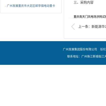
三、采购内容
EMS设备ODM代工采购中标公告
广州发展重庆市大足区邮亭镇电动重卡
充电站项目EPC总承包...
重庆南天门风电场涉网试
上一条：新能源华
四、成交金额
辅助服务外包中标公告
730,000.00元
广州发展集团股份有限公司
版权
联系地址：广州珠江新城临江大道
五、成交供应商
云南八冶新能源科技有限
六、采购方联系方式
联系人：吴海琪 联系电话