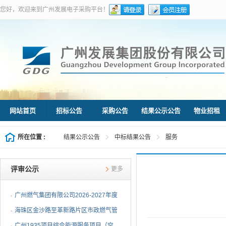
您好，欢迎来到广州发展电子采购平台！
网站首页
招标公告
采购公告
结果公示公告
物业招租
所在位置 :
结果公示公告
中标结果公告
服务
评审公示
更多
广州燃气集团有限公司2026-2027年度
燃气用埋地聚乙烯（PE1...
海珠区金沙路至革新路片区市政燃气管
网更新工程施工总承包...
广州1935项目综合能源服务项目（空