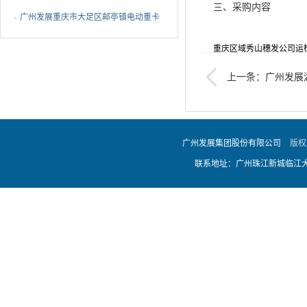
三、采购内容
EMS设备ODM代工采购中标公告
广州发展重庆市大足区邮亭镇电动重卡
充电站项目EPC总承包...
重庆区域秀山穗发公司运
上一条：广州发展
四、成交金额
初步设计报告编制中标
969,696.00元
广州发展集团股份有限公司
版权
联系地址：广州珠江新城临江大道
五、成交供应商
广东中慧智维能源管理有
六、采购方联系方式
联系人：吴海琪 联系电话