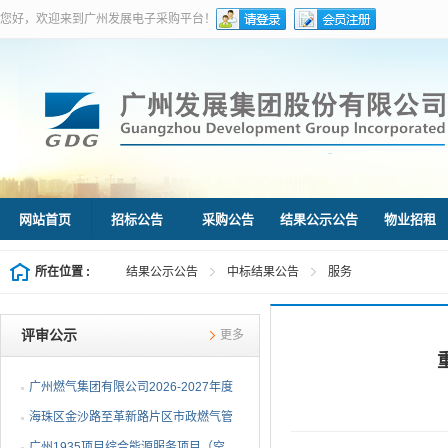
您好，欢迎来到广州发展电子采购平台！
网站首页
招标公告
采购公告
结果公示公告
物业招租
所在位置 :
结果公示公告
中标结果公告
服务
评审公示
更多
广州燃气集团有限公司2026-2027年度
燃气用埋地聚乙烯（PE1...
海珠区金沙路至革新路片区市政燃气管
网更新工程施工总承包...
广州1935项目综合能源服务项目（空