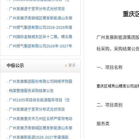
调系统部分）EPC总承包...
广州发展遂宁宽窄分布式光伏项目
重庆
EPC总承包中标候选人公示
广州发展济南钢城区穗发新能源山东钢
铁股份有限公司分布式...
广州燃气集团有限公司2026-2028年度
钢制球阀采购项目中标...
广州国际金融城东区纵十二路、横五路
广州发展新能源集团股
（西段）供冷管网工程...
广州燃气集团有限公司2026年-2027年
标采购，采购结果公
埋地燃气闸阀采购项目...
中标公示
更多
一、项目名称
广州发展集团股份有限公司网络学院服
重庆区域秀山穗发公司运
务采购结果公告
档案整理服务采购结果公告
广州1935项目综合能源服务项目（空
二、项目类别
调系统部分）EPC总承包...
广州发展遂宁宽窄分布式光伏项目
EPC总承包中标公告
广州发展重庆市万州区五桥芦家坝电动
服务类
重卡充电站一期项目E...
广州发展济南钢城区穗发新能源山东钢
铁股份有限公司分布式...
广州发展新能源2026-2027年度储能